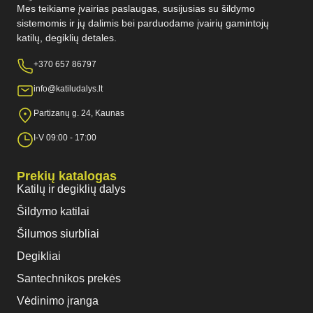
Mes teikiame įvairias paslaugas, susijusias su šildymo
sistemomis ir jų dalimis bei parduodame įvairių gamintojų
katilų, degiklių detales.
+370 657 86797
info@katiludalys.lt
Partizanų g. 24, Kaunas
I-V 09:00 - 17:00
Prekių katalogas
Katilų ir degiklių dalys
Šildymo katilai
Šilumos siurbliai
Degikliai
Santechnikos prekės
Vėdinimo įranga