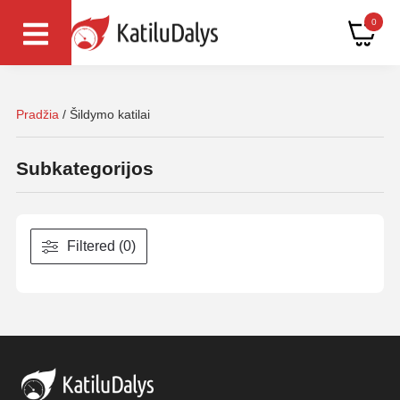
0
Pradžia
/ Šildymo katilai
Subkategorijos
Filtered (0)