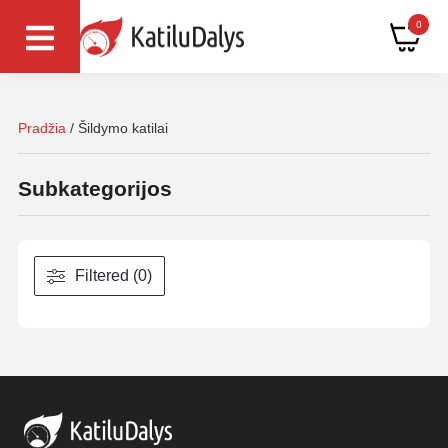
0
Pradžia
/ Šildymo katilai
Subkategorijos
Filtered (0)