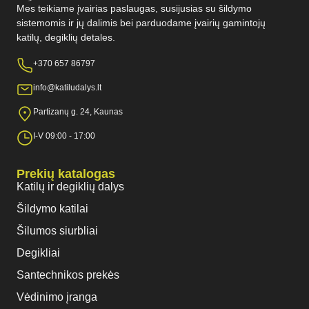
Mes teikiame įvairias paslaugas, susijusias su šildymo
sistemomis ir jų dalimis bei parduodame įvairių gamintojų
katilų, degiklių detales.
+370 657 86797
info@katiludalys.lt
Partizanų g. 24, Kaunas
I-V 09:00 - 17:00
Prekių katalogas
Katilų ir degiklių dalys
Šildymo katilai
Šilumos siurbliai
Degikliai
Santechnikos prekės
Vėdinimo įranga