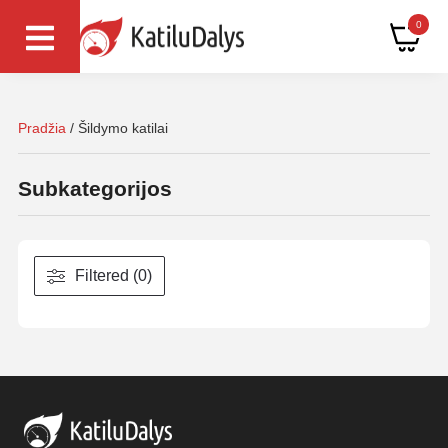
0
Pradžia
/ Šildymo katilai
Subkategorijos
Filtered (0)