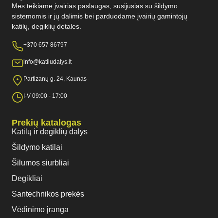
Mes teikiame įvairias paslaugas, susijusias su šildymo
sistemomis ir jų dalimis bei parduodame įvairių gamintojų
katilų, degiklių detales.
+370 657 86797
info@katiludalys.lt
Partizanų g. 24, Kaunas
I-V 09:00 - 17:00
Prekių katalogas
Katilų ir degiklių dalys
Šildymo katilai
Šilumos siurbliai
Degikliai
Santechnikos prekės
Vėdinimo įranga