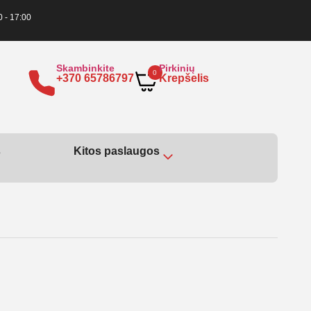
0 - 17:00
Skambinkite
Pirkinių
0
+370 65786797
Krepšelis
s
Kitos paslaugos