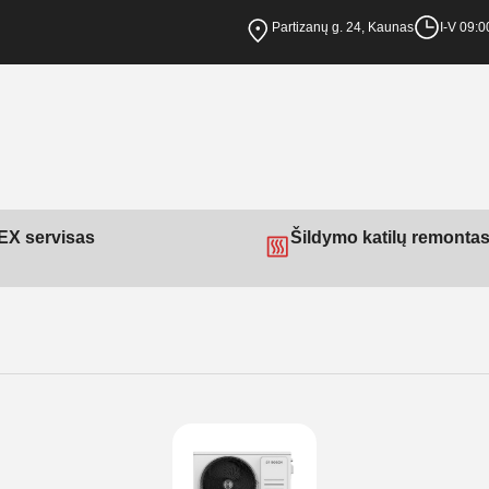
Partizanų g. 24, Kaunas
I-V 09:0
X servisas
Šildymo katilų remonta