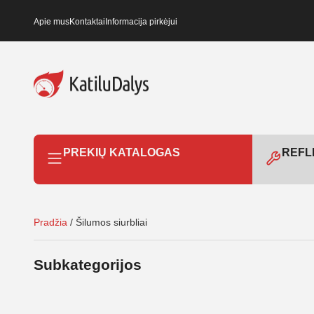
Apie mus
Kontaktai
Informacija pirkėjui
PREKIŲ KATALOGAS
REFLE
Pradžia
/ Šilumos siurbliai
Subkategorijos