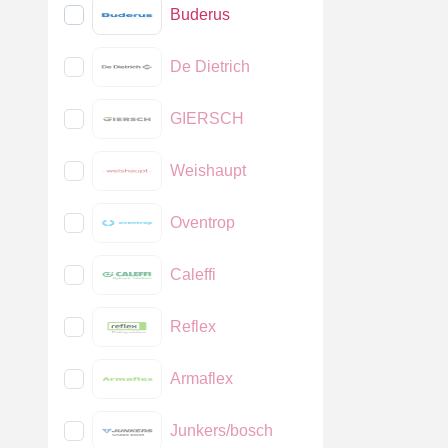
Buderus
De Dietrich
GIERSCH
Weishaupt
Oventrop
Caleffi
Reflex
Armaflex
Junkers/bosch