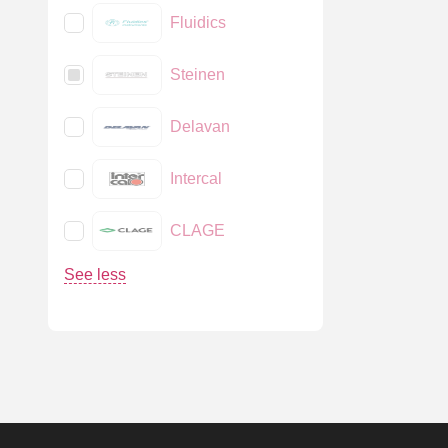
Fluidics
Steinen
Delavan
Intercal
CLAGE
See less