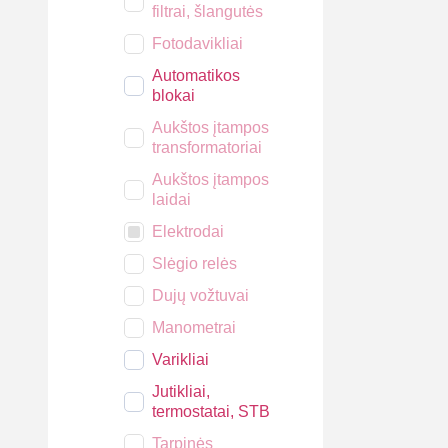
filtrai, šlangutės
Fotodavikliai
Automatikos
blokai
Aukštos įtampos
transformatoriai
Aukštos įtampos
laidai
Elektrodai
Slėgio relės
Dujų vožtuvai
Manometrai
Varikliai
Jutikliai,
termostatai, STB
Tarpinės