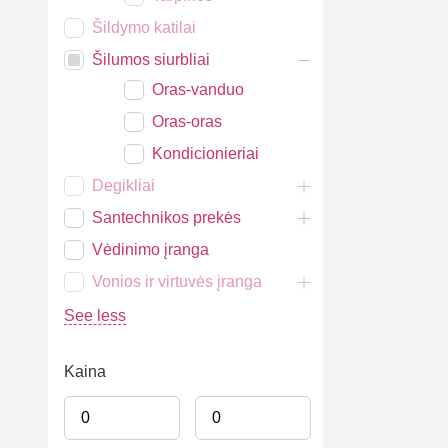
Šildymo katilai
Šilumos siurbliai
Oras-vanduo
Oras-oras
Kondicionieriai
Degikliai
Santechnikos prekės
Vėdinimo įranga
Vonios ir virtuvės įranga
See less
Kaina