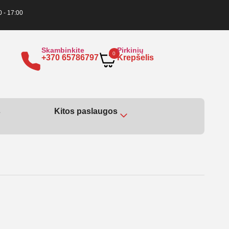
0 - 17:00
Skambinkite
Pirkinių
0
+370 65786797
Krepšelis
s
Kitos paslaugos