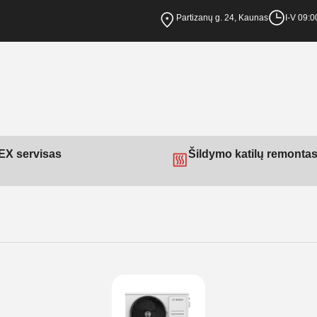
Partizanų g. 24, Kaunas
I-V 09:0
X servisas
Šildymo katilų remonta