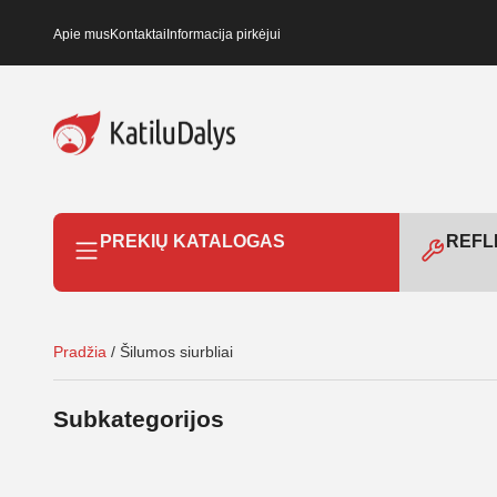
Apie mus
Kontaktai
Informacija pirkėjui
PREKIŲ KATALOGAS
REFLE
Pradžia
/ Šilumos siurbliai
Subkategorijos