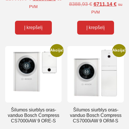
8388,93
€
6711,14
€
su
PVM
PVM
Į krepšelį
Į krepšelį
Akcija!
Akcija!
Šilumos siurblys oras-
Šilumos siurblys oras-
vanduo Bosch Compress
vanduo Bosch Compress
CS7000iAW 9 ORE-S
CS7000iAW 9 ORM-S