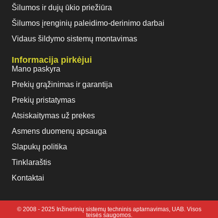
Šilumos ir dujų ūkio priežiūra
Šilumos įrenginių paleidimo-derinimo darbai
Vidaus šildymo sistemų montavimas
Informacija pirkėjui
Mano paskyra
Prekių grąžinimas ir garantija
Prekių pristatymas
Atsiskaitymas už prekes
Asmens duomenų apsauga
Slapukų politika
Tinklaraštis
Kontaktai
© 2008 - 2025 Inžinerinių sistemų techninis aptarnavimas, UAB. Visos
teisės saugomos.