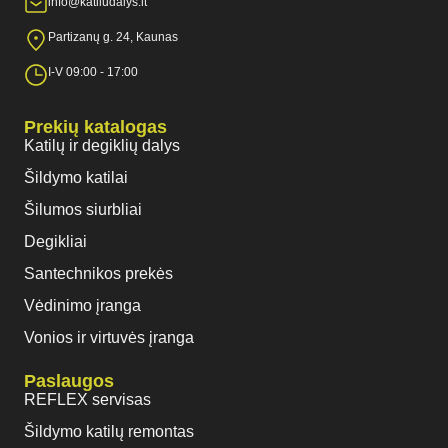
info@katiludalys.lt
Partizanų g. 24, Kaunas
I-V 09:00 - 17:00
Prekių katalogas
Katilų ir degiklių dalys
Šildymo katilai
Šilumos siurbliai
Degikliai
Santechnikos prekės
Vėdinimo įranga
Vonios ir virtuvės įranga
Paslaugos
REFLEX servisas
Šildymo katilų remontas