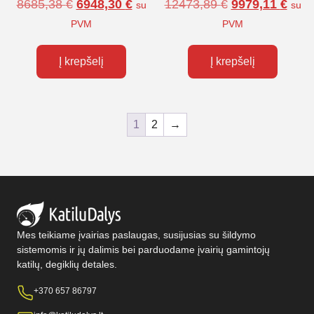
8685,38
€
6948,30
€
12473,89
€
9979,11
€
su
su
PVM
PVM
Į krepšelį
Į krepšelį
1
2
→
Mes teikiame įvairias paslaugas, susijusias su šildymo
sistemomis ir jų dalimis bei parduodame įvairių gamintojų
katilų, degiklių detales.
+370 657 86797