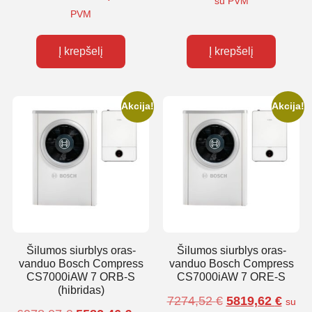
su PVM
PVM
Į krepšelį
Į krepšelį
Akcija!
Akcija!
Šilumos siurblys oras-
Šilumos siurblys oras-
vanduo Bosch Compress
vanduo Bosch Compress
CS7000iAW 7 ORB-S
CS7000iAW 7 ORE-S
(hibridas)
7274,52
€
5819,62
€
su