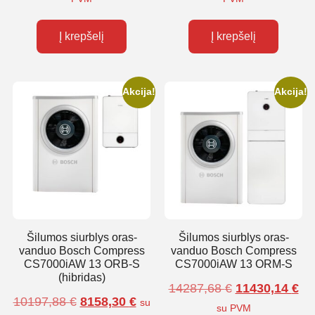
Į krepšelį
Į krepšelį
Akcija!
Akcija!
Šilumos siurblys oras-
Šilumos siurblys oras-
vanduo Bosch Compress
vanduo Bosch Compress
CS7000iAW 13 ORB-S
CS7000iAW 13 ORM-S
(hibridas)
14287,68
€
11430,14
€
10197,88
€
8158,30
€
su
su PVM