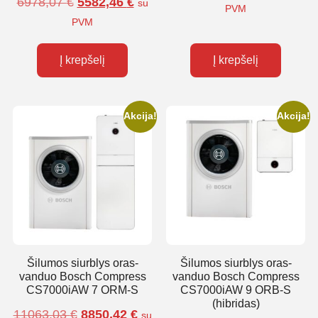
6978,07
€
5582,46
€
su
PVM
PVM
Į krepšelį
Į krepšelį
Akcija!
Akcija!
Šilumos siurblys oras-
Šilumos siurblys oras-
vanduo Bosch Compress
vanduo Bosch Compress
CS7000iAW 7 ORM-S
CS7000iAW 9 ORB-S
(hibridas)
11063,03
€
8850,42
€
su