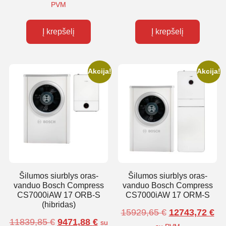
PVM
Į krepšelį
Į krepšelį
Akcija!
Akcija!
Šilumos siurblys oras-
Šilumos siurblys oras-
vanduo Bosch Compress
vanduo Bosch Compress
CS7000iAW 17 ORB-S
CS7000iAW 17 ORM-S
(hibridas)
15929,65
€
12743,72
€
11839,85
€
9471,88
€
su