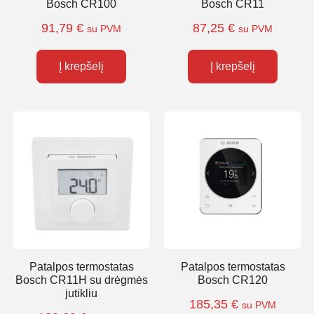
Bosch CR100
Bosch CR11
91,79
€
87,25
€
su PVM
su PVM
Į krepšelį
Į krepšelį
Patalpos termostatas
Patalpos termostatas
Bosch CR11H su drėgmės
Bosch CR120
jutikliu
185,35
€
su PVM