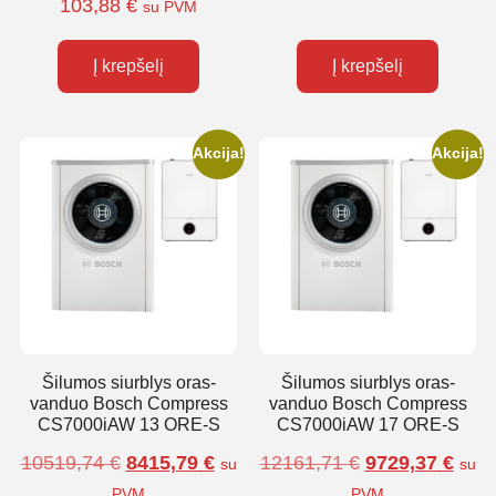
103,88
€
su PVM
Į krepšelį
Į krepšelį
Akcija!
Akcija!
Šilumos siurblys oras-
Šilumos siurblys oras-
vanduo Bosch Compress
vanduo Bosch Compress
CS7000iAW 13 ORE-S
CS7000iAW 17 ORE-S
10519,74
€
8415,79
€
12161,71
€
9729,37
€
su
su
PVM
PVM