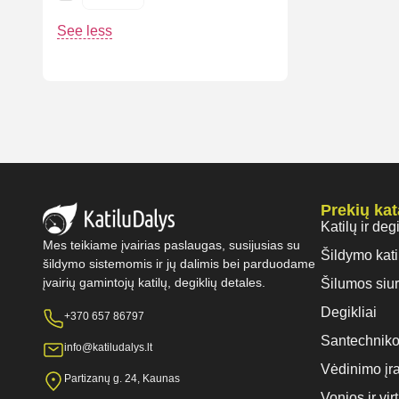
See less
Prekių ka
Katilų ir deg
Mes teikiame įvairias paslaugas, susijusias su
Šildymo kati
šildymo sistemomis ir jų dalimis bei parduodame
įvairių gamintojų katilų, degiklių detales.
Šilumos siur
Degikliai
+370 657 86797
Santechniko
info@katiludalys.lt
Vėdinimo įr
Partizanų g. 24, Kaunas
Vonios ir vi