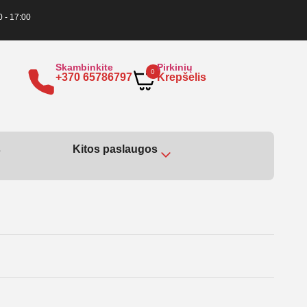
0 - 17:00
Skambinkite
Pirkinių
0
+370 65786797
Krepšelis
s
Kitos paslaugos