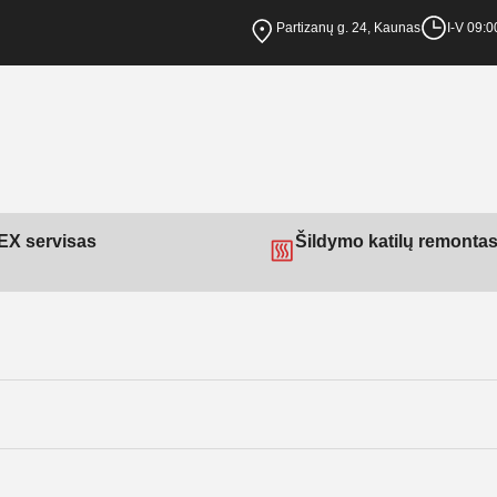
Partizanų g. 24, Kaunas
I-V 09:0
X servisas
Šildymo katilų remonta