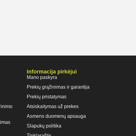
Informacija pirkėjui
Mano paskyra
Prekių grąžinimas ir garantija
Prekių pristatymas
rinimo
Atsiskaitymas už prekes
Asmens duomenų apsauga
vimas
Slapukų politika
Tinklaraštis