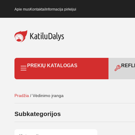
Apie mus
Kontaktai
Informacija pirkėjui
PREKIŲ KATALOGAS
REFLE
Pradžia
/ Vėdinimo įranga
Subkategorijos