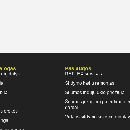
talogas
Paslaugos
iklių dalys
REFLEX servisas
lai
Šildymo katilų remontas
bliai
Šilumos ir dujų ūkio priežiūra
Šilumos įrenginių paleidimo-de
darbai
s prekės
Vidaus šildymo sistemų monta
anga
rtuvės įranga