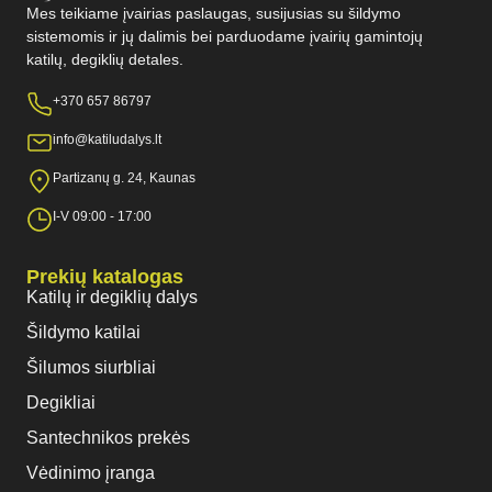
Mes teikiame įvairias paslaugas, susijusias su šildymo
sistemomis ir jų dalimis bei parduodame įvairių gamintojų
katilų, degiklių detales.
+370 657 86797
info@katiludalys.lt
Partizanų g. 24, Kaunas
I-V 09:00 - 17:00
Prekių katalogas
Katilų ir degiklių dalys
Šildymo katilai
Šilumos siurbliai
Degikliai
Santechnikos prekės
Vėdinimo įranga