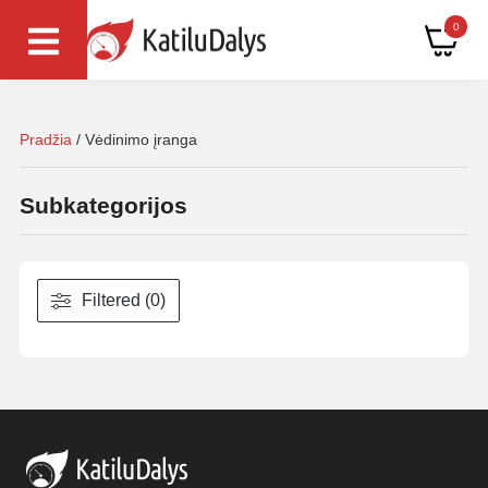
0
Pradžia
/ Vėdinimo įranga
Subkategorijos
Filtered (0)