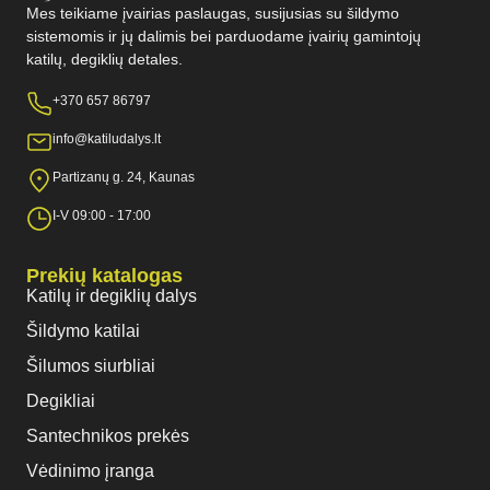
Mes teikiame įvairias paslaugas, susijusias su šildymo
sistemomis ir jų dalimis bei parduodame įvairių gamintojų
katilų, degiklių detales.
+370 657 86797
info@katiludalys.lt
Partizanų g. 24, Kaunas
I-V 09:00 - 17:00
Prekių katalogas
Katilų ir degiklių dalys
Šildymo katilai
Šilumos siurbliai
Degikliai
Santechnikos prekės
Vėdinimo įranga