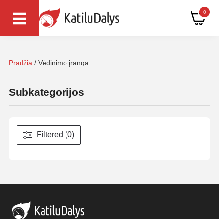
0
Pradžia
/ Vėdinimo įranga
Subkategorijos
Filtered (0)