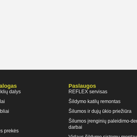
talogas
Paslaugos
iklių dalys
REFLEX servisas
lai
Šildymo katilų remontas
bliai
Šilumos ir dujų ūkio priežiūra
Šilumos įrenginių paleidimo-de
darbai
s prekės
Vidaus šildymo sistemų monta