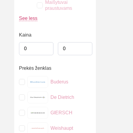
Maišytuvai
praustuvams
See less
Kaina
Prekės ženklas
Buderus
De Dietrich
GIERSCH
Weishaupt