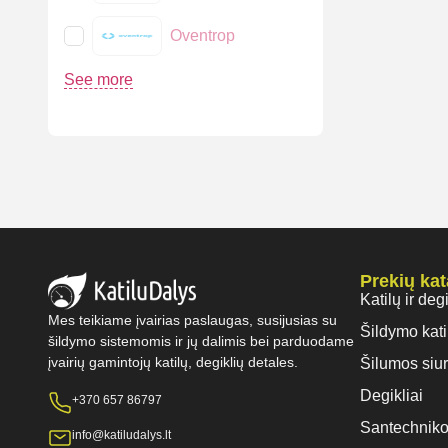
Oventrop
See more
Prekių ka
Katilų ir deg
Mes teikiame įvairias paslaugas, susijusias su
Šildymo kati
šildymo sistemomis ir jų dalimis bei parduodame
įvairių gamintojų katilų, degiklių detales.
Šilumos siur
Degikliai
+370 657 86797
Santechniko
info@katiludalys.lt