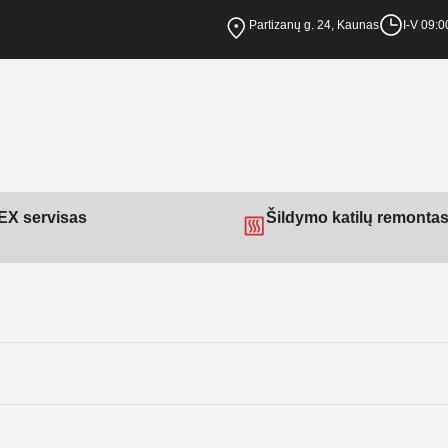
Partizanų g. 24, Kaunas
I-V 09:0
X servisas
Šildymo katilų remonta