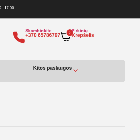
0 - 17:00
Skambinkite
Pirkinių
0
+370 65786797
Krepšelis
s
Kitos paslaugos