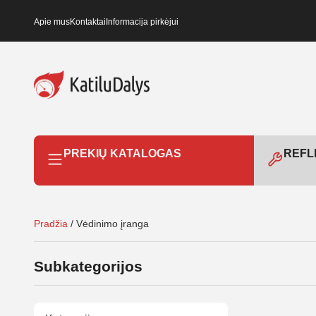
Apie mus
Kontaktai
Informacija pirkėjui
PREKIŲ KATALOGAS
REFLE
Pradžia
/ Vėdinimo įranga
Subkategorijos