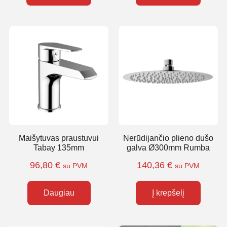
Maišytuvas praustuvui
Nerūdijančio plieno dušo
Tabay 135mm
galva Ø300mm Rumba
96,80
€
140,36
€
su PVM
su PVM
Daugiau
Į krepšelį