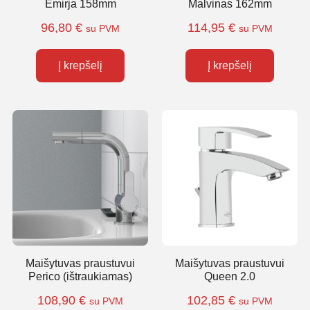
Emirja 158mm
Malvinas 162mm
96,80
€
114,95
€
su PVM
su PVM
Į krepšelį
Į krepšelį
Maišytuvas praustuvui
Maišytuvas praustuvui
Perico (ištraukiamas)
Queen 2.0
108,90
€
102,85
€
su PVM
su PVM