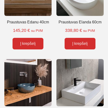
Praustuvas Edanu 40cm
Praustuvas Elanda 60cm
145,20
€
338,80
€
su PVM
su PVM
Į krepšelį
Į krepšelį