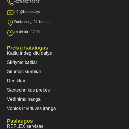
+370 657 86797
info@katiludalys.lt
Partizanų g. 24, Kaunas
I-V 09:00 - 17:00
Prekių katalogas
Katilų ir degiklių dalys
Šildymo katilai
Šilumos siurbliai
Degikliai
Santechnikos prekės
Vėdinimo įranga
Vonios ir virtuvės įranga
Paslaugos
REFLEX servisas