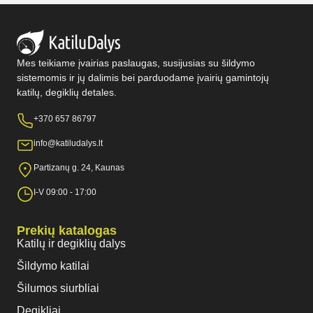
Mes teikiame įvairias paslaugas, susijusias su šildymo
sistemomis ir jų dalimis bei parduodame įvairių gamintojų
katilų, degiklių detales.
+370 657 86797
info@katiludalys.lt
Partizanų g. 24, Kaunas
I-V 09:00 - 17:00
Prekių katalogas
Katilų ir degiklių dalys
Šildymo katilai
Šilumos siurbliai
Degikliai