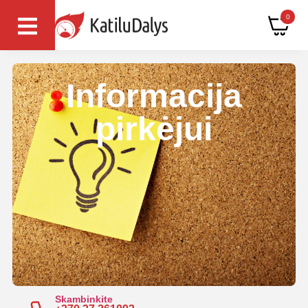
0
Informacija
pirkėjui
Skambinkite