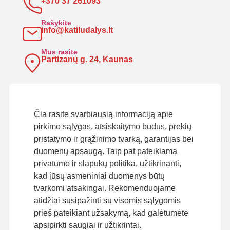
+370 37 261093
Rašykite
info@katiludalys.lt
Mus rasite
Partizanų g. 24, Kaunas
Čia rasite svarbiausią informaciją apie
pirkimo sąlygas, atsiskaitymo būdus, prekių
pristatymo ir grąžinimo tvarką, garantijas bei
duomenų apsaugą. Taip pat pateikiama
privatumo ir slapukų politika, užtikrinanti,
kad jūsų asmeniniai duomenys būtų
tvarkomi atsakingai. Rekomenduojame
atidžiai susipažinti su visomis sąlygomis
prieš pateikiant užsakymą, kad galėtumėte
apsipirkti saugiai ir užtikrintai.