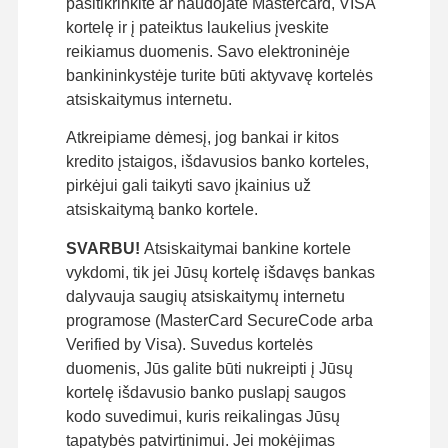
pasitikrinkite ar naudojate Mastercard, VISA
kortelę ir į pateiktus laukelius įveskite
reikiamus duomenis. Savo elektroninėje
bankininkystėje turite būti aktyvavę kortelės
atsiskaitymus internetu.
Atkreipiame dėmesį, jog bankai ir kitos
kredito įstaigos, išdavusios banko korteles,
pirkėjui gali taikyti savo įkainius už
atsiskaitymą banko kortele.
SVARBU!
Atsiskaitymai bankine kortele
vykdomi, tik jei Jūsų kortelę išdavęs bankas
dalyvauja saugių atsiskaitymų internetu
programose (MasterCard SecureCode arba
Verified by Visa). Suvedus kortelės
duomenis, Jūs galite būti nukreipti į Jūsų
kortelę išdavusio banko puslapį saugos
kodo suvedimui, kuris reikalingas Jūsų
tapatybės patvirtinimui. Jei mokėjimas