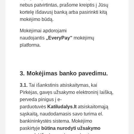
nebus patvirtintas, prašome kreiptis į Jūsų
kortelę išdavusį banką arba pasirinkti kitą
mokėjimo būdą.
Mokėjimai apdorojami
naudojantis
„EveryPay“
mokėjimų
platforma.
3. Mokėjimas banko pavedimu.
3.1.
Tai išankstinis atsiskaitymas, kai
Pirkėjas, gavęs užsakymo elektroninį laišką,
perveda pinigus į e-
parduotuvės
Katiludalys.lt
atsiskaitomąją
sąskaitą, naudodamasis savo turima el.
bankininkystės sistema. Mokėjimo
paskirtyje
būtina nurodyti užsakymo