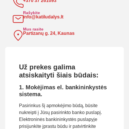
+370 37 261093
Rašykite
info@katiludalys.lt
Mus rasite
Partizanų g. 24, Kaunas
Už prekes galima
atsiskaityti šiais būdais:
1. Mokėjimas el. bankininkystės
sistema.
Pasirinkus šį apmokėjimo būdą, būsite
nukreipti į Jūsų pasirinkto banko puslapį.
Elektroninės bankininkystės puslapyje
prisijunkite įprastu būdu ir patvirtinkite