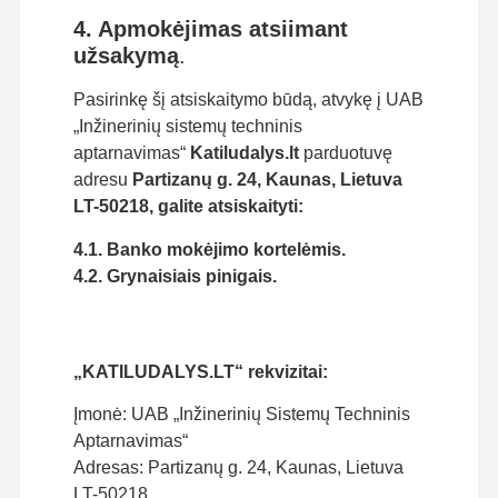
4. Apmokėjimas atsiimant
užsakymą
.
Pasirinkę šį atsiskaitymo būdą, atvykę į UAB
„Inžinerinių sistemų techninis
aptarnavimas“
Katiludalys.lt
parduotuvę
adresu
Partizanų g. 24, Kaunas, Lietuva
LT-50218,
galite atsiskaityti:
4.1. Banko mokėjimo kortelėmis.
4.2.
Grynaisiais pinigais.
„KATILUDALYS.LT“ rekvizitai:
Įmonė: UAB „Inžinerinių Sistemų Techninis
Aptarnavimas“
Adresas: Partizanų g. 24, Kaunas, Lietuva
LT-50218