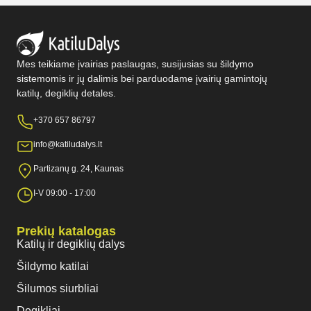
Mes teikiame įvairias paslaugas, susijusias su šildymo
sistemomis ir jų dalimis bei parduodame įvairių gamintojų
katilų, degiklių detales.
+370 657 86797
info@katiludalys.lt
Partizanų g. 24, Kaunas
I-V 09:00 - 17:00
Prekių katalogas
Katilų ir degiklių dalys
Šildymo katilai
Šilumos siurbliai
Degikliai