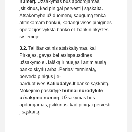
numerį.
Užsakymas bus apdorojamas,
įsitikinus, kad pinigai pervesti į sąskaitą.
Atsakomybė už duomenų saugumą tenka
atitinkamam bankui, kadangi visos piniginės
operacijos vyksta banko el. bankininkystės
sistemoje.
3.2.
Tai išankstinis atsiskaitymas, kai
Pirkėjas, gavęs bei atsispausdinęs
užsakymo el. laišką ir nuėjęs į artimiausią
banko skyrių arba „Perlas“ terminalą,
perveda pinigus į e-
parduotuvės
Katiludalys.lt
banko sąskaitą.
Mokėjimo paskirtyje
būtinai nurodykite
užsakymo numerį.
Užsakymas bus
apdorojamas, įsitikinus, kad pinigai pervesti
į sąskaitą.