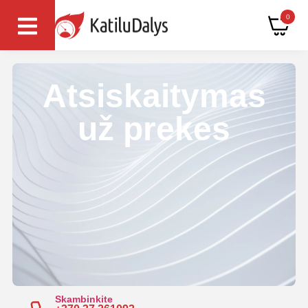
0
Atsiskaitymas
už prekes
Skambinkite