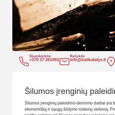
Skambinkite
Rašykite
+370 37 261093
info@katiludalys.lt
Šilumos įrenginių paleid
Šilumos įrenginių paleidimo-derinimo darbai yra būt
ekonomišką ir saugų šildymo sistemų veikimą. Profe