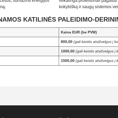
ocesus, sumažinti energijos
reikalinga profesionali pagalba 
umą.
kokybišką ir saugų sistemos ve
AMOS KATILINĖS PALEIDIMO-DERINIM
Kaina EUR (be PVM)
800,00
(gali keistis atsižvelgus į k
1000,00
(gali keistis atsižvelgus į 
1500,00
(gali keistis atsižvelgus į 