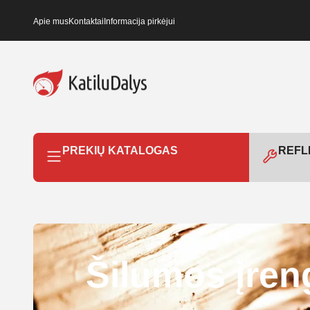
Apie mus
Kontaktai
Informacija pirkėjui
PREKIŲ KATALOGAS
REFLE
Šilumos įren