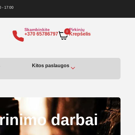
0 - 17:00
Skambinkite
Pirkinių
0
+370 65786797
Krepšelis
s
Kitos paslaugos
rinimo darbai