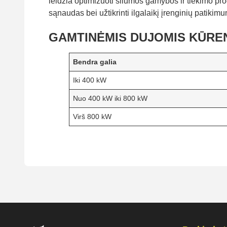
leidžia optimizuoti šilumos gamybos ir tiekimo pr
sąnaudas bei užtikrinti ilgalaikį įrenginių patikim
GAMTINĖMIS DUJOMIS KŪREN
Bendra galia
Iki 400 kW
Nuo 400 kW iki 800 kW
Virš 800 kW