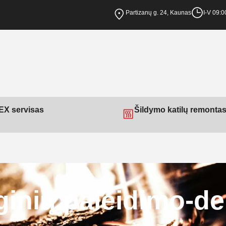
Partizanų g. 24, Kaunas
I-V 09:0
X servisas
Šildymo katilų remonta
ginių paleidimo-de