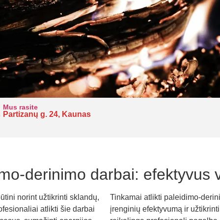
Mus rasite
Partizanų g. 24, Kaunas
imo-derinimo darbai: efektyvus
ini norint užtikrinti sklandų,
Tinkamai atlikti paleidimo-deri
sionaliai atlikti šie darbai
įrenginių efektyvumą ir užtikrin