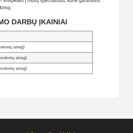
– kreipkitės į mūsų specialistus, kurie garantuos
ikimą.
O DARBŲ ĮKAINIAI
onkretų atvejį)
konkretų atvejį)
konkretų atvejį)