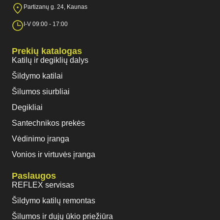
Partizanų g. 24, Kaunas
I-V 09:00 - 17:00
Prekių katalogas
Katilų ir degiklių dalys
Šildymo katilai
Šilumos siurbliai
Degikliai
Santechnikos prekės
Vėdinimo įranga
Vonios ir virtuvės įranga
Paslaugos
REFLEX servisas
Šildymo katilų remontas
Šilumos ir dujų ūkio priežiūra