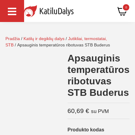
0
Pradžia
/
Katilų ir degiklių dalys
/
Jutikliai, termostatai,
STB
/ Apsauginis temperatūros ribotuvas STB Buderus
Apsauginis
temperatūros
ribotuvas
STB Buderus
60,69
€
su PVM
Produkto kodas