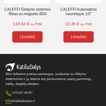
CALEFFI Šildymo sistemos
CALEFFI Automatinis
filtras su magnetu Ø28
nuorintojas 1/2″
134,54
€
22,45
€
su PVM
su PVM
Į krepšelį
Į krepšelį
Mes teikiame įvairias paslaugas, susijusias su šildymo
sistemomis ir jų dalimis bei parduodame įvairių gamintojų
katilų, degiklių detales.
+370 657 86797
info@katiludalys.lt