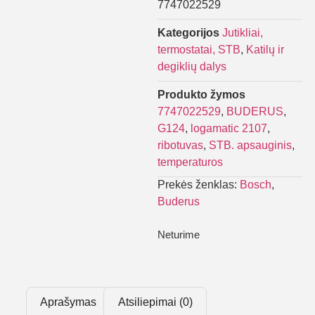
7747022529
Kategorijos
Jutikliai,
termostatai, STB
,
Katilų ir
degiklių dalys
Produkto žymos
7747022529
,
BUDERUS
,
G124
,
logamatic 2107
,
ribotuvas
,
STB. apsauginis
,
temperaturos
Prekės ženklas:
Bosch
,
Buderus
Neturime
Aprašymas
Atsiliepimai (0)