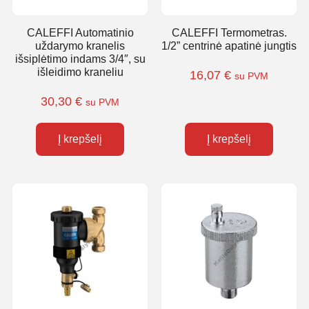
CALEFFI Automatinio
CALEFFI Termometras.
uždarymo kranelis
1/2” centrinė apatinė jungtis
išsiplėtimo indams 3/4″, su
išleidimo kraneliu
16,07
€
su PVM
30,30
€
su PVM
Į krepšelį
Į krepšelį