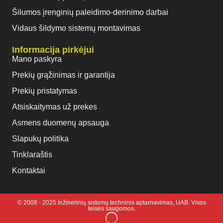
Šilumos įrenginių paleidimo-derinimo darbai
Vidaus šildymo sistemų montavimas
Informacija pirkėjui
Mano paskyra
Prekių grąžinimas ir garantija
Prekių pristatymas
Atsiskaitymas už prekes
Asmens duomenų apsauga
Slapukų politika
Tinklaraštis
Kontaktai
© 2008 - 2025 Inžinerinių sistemų techninis aptarnavimas, UAB. Visos
teisės saugomos.