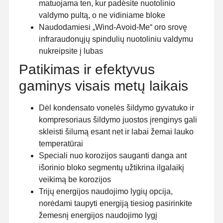
matuojama ten, kur padėsite nuotolinio
valdymo pultą, o ne vidiniame bloke
Naudodamiesi „Wind-Avoid-Me“ oro srovę
infraraudonųjų spindulių nuotoliniu valdymu
nukreipsite į lubas
Patikimas ir efektyvus
gaminys visais metų laikais
Dėl kondensato vonelės šildymo gyvatuko ir
kompresoriaus šildymo juostos įrenginys gali
skleisti šilumą esant net ir labai žemai lauko
temperatūrai
Speciali nuo korozijos sauganti danga ant
išorinio bloko segmentų užtikrina ilgalaikį
veikimą be korozijos
Trijų energijos naudojimo lygių opcija,
norėdami taupyti energiją tiesiog pasirinkite
žemesnį energijos naudojimo lygį