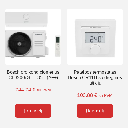
Bosch oro kondicionierius
Patalpos termostatas
CL3200i SET 35E (A++)
Bosch CR11H su drėgmės
jutikliu
744,74
€
su PVM
103,88
€
su PVM
Į krepšelį
Į krepšelį