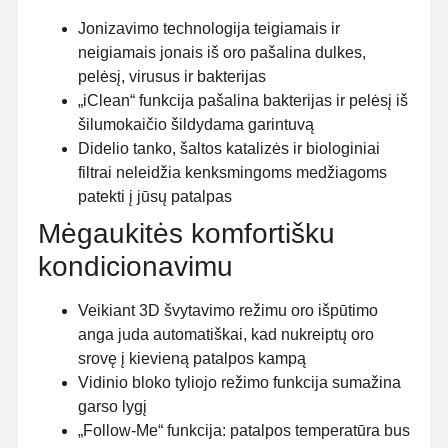
Jonizavimo technologija teigiamais ir
neigiamais jonais iš oro pašalina dulkes,
pelėsį, virusus ir bakterijas
„iClean“ funkcija pašalina bakterijas ir pelėsį iš
šilumokaičio šildydama garintuvą
Didelio tanko, šaltos katalizės ir biologiniai
filtrai neleidžia kenksmingoms medžiagoms
patekti į jūsų patalpas
Mėgaukitės komfortišku
kondicionavimu
Veikiant 3D švytavimo režimu oro išpūtimo
anga juda automatiškai, kad nukreiptų oro
srovę į kievieną patalpos kampą
Vidinio bloko tyliojo režimo funkcija sumažina
garso lygį
„Follow-Me“ funkcija: patalpos temperatūra bus