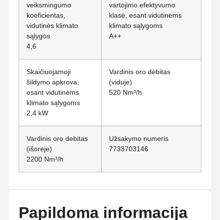
veiksmingumo
vartojimo efektyvumo
koeficientas,
klasė, esant vidutinėms
vidutinės klimato
klimato sąlygoms
sąlygos
A++
4,6
Skaičiuojamoji
Vardinis oro debitas
šildymo apkrova,
(viduje)
esant vidutinėms
520 Nm³/h
klimato sąlygoms
2,4 kW
Vardinis oro debitas
Užsakymo numeris
(išorėje)
7733703146
2200 Nm³/h
Papildoma informacija