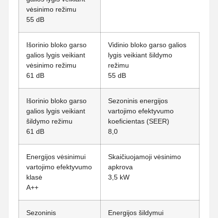
vėsinimo režimu
55 dB
Išorinio bloko garso
Vidinio bloko garso galios
galios lygis veikiant
lygis veikiant šildymo
vėsinimo režimu
režimu
61 dB
55 dB
Išorinio bloko garso
Sezoninis energijos
galios lygis veikiant
vartojimo efektyvumo
šildymo režimu
koeficientas (SEER)
61 dB
8,0
Energijos vėsinimui
Skaičiuojamoji vėsinimo
vartojimo efektyvumo
apkrova
klasė
3,5 kW
A++
Sezoninis
Energijos šildymui