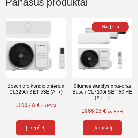
Panašūs produktai
Naujiena
Bosch oro kondicionierius
Šilumos siurblys oras-oras
CL3200i SET 53E (A++)
Bosch CL7100i SET 50 HE
(A+++)
1106,48
€
su PVM
1966,25
€
su PVM
Į krepšelį
Į krepšelį