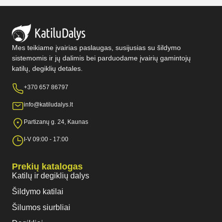
Mes teikiame įvairias paslaugas, susijusias su šildymo
sistemomis ir jų dalimis bei parduodame įvairių gamintojų
katilų, degiklių detales.
+370 657 86797
info@katiludalys.lt
Partizanų g. 24, Kaunas
I-V 09:00 - 17:00
Prekių katalogas
Katilų ir degiklių dalys
Šildymo katilai
Šilumos siurbliai