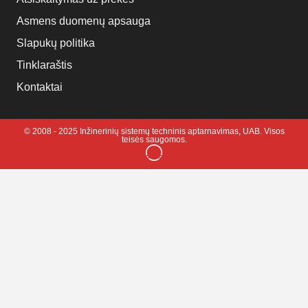
Asmens duomenų apsauga
Slapukų politika
Tinklaraštis
Kontaktai
© 2008 - 2025 Inžinerinių sistemų techninis aptarnavimas, UAB. Visos
teisės saugomos.