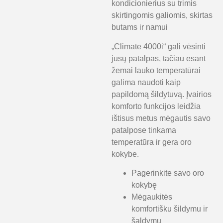
kondicionierius su trimis
skirtingomis galiomis, skirtas
butams ir namui
„Climate 4000i“ gali vėsinti
jūsų patalpas, tačiau esant
žemai lauko temperatūrai
galima naudoti kaip
papildomą šildytuvą. Įvairios
komforto funkcijos leidžia
ištisus metus mėgautis savo
patalpose tinkama
temperatūra ir gera oro
kokybe.
Pagerinkite savo oro
kokybę
Mėgaukitės
komfortišku šildymu ir
šaldymu