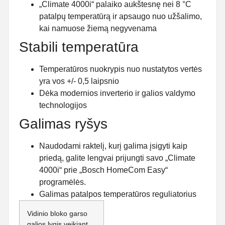
„Climate 4000i“ palaiko aukštesnę nei 8 °C
patalpų temperatūrą ir apsaugo nuo užšalimo,
kai namuose žiemą negyvenama
Stabili temperatūra
Temperatūros nuokrypis nuo nustatytos vertės
yra vos +/- 0,5 laipsnio
Dėka modernios inverterio ir galios valdymo
technologijos
Galimas ryšys
Naudodami raktelį, kurį galima įsigyti kaip
priedą, galite lengvai prijungti savo „Climate
4000i“ prie „Bosch HomeCom Easy“
programėlės.
Galimas patalpos temperatūros reguliatorius
Vidinio bloko garso
galios lygis veikiant