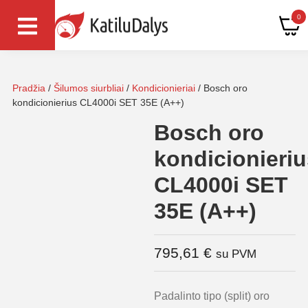
0
Pradžia
/
Šilumos siurbliai
/
Kondicionieriai
/ Bosch oro
kondicionierius CL4000i SET 35E (A++)
Bosch oro
kondicionieriu
CL4000i SET
35E (A++)
795,61
€
su PVM
Padalinto tipo (split) oro