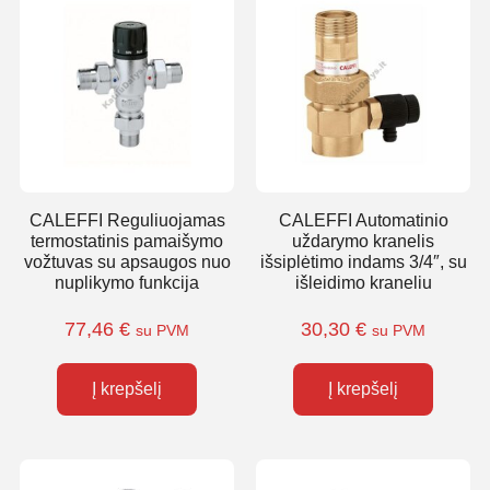
CALEFFI Reguliuojamas
CALEFFI Automatinio
termostatinis pamaišymo
uždarymo kranelis
vožtuvas su apsaugos nuo
išsiplėtimo indams 3/4″, su
nuplikymo funkcija
išleidimo kraneliu
77,46
€
30,30
€
su PVM
su PVM
Į krepšelį
Į krepšelį