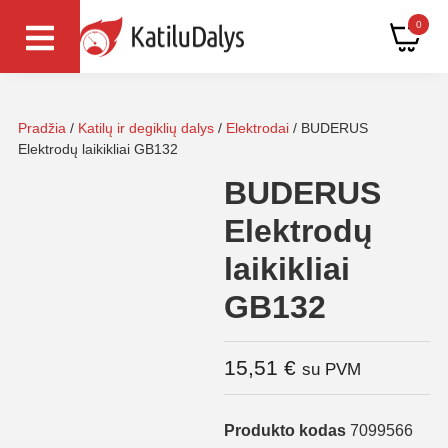
0
Pradžia
/
Katilų ir degiklių dalys
/
Elektrodai
/ BUDERUS
Elektrodų laikikliai GB132
BUDERUS
Elektrodų
laikikliai
GB132
15,51
€
su PVM
Produkto kodas
7099566