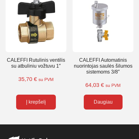
CALEFFI Rutulinis ventilis
CALEFFI Automatinis
su atbuliniu vožtuvu 1″
nuorintojas saulės šilumos
sistemoms 3/8″
35,70
€
su PVM
64,03
€
su PVM
Į krepšelį
Daugiau