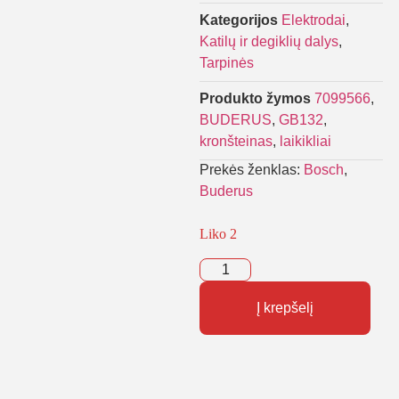
Kategorijos
Elektrodai
,
Katilų ir degiklių dalys
,
Tarpinės
Produkto žymos
7099566
,
BUDERUS
,
GB132
,
kronšteinas
,
laikikliai
Prekės ženklas:
Bosch
,
Buderus
Liko 2
Į krepšelį