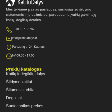
Mes teikiame įvairias paslaugas, susijusias su šildymo
sistemomis ir jų dalimis bei parduodame įvairių gamintojų
katilų, degiklių detales.
+370 657 86797
info@katiludalys.lt
Partizanų g. 24, Kaunas
I-V 09:00 - 17:00
Prekių katalogas
Katilų ir degiklių dalys
Šildymo katilai
Šilumos siurbliai
Degikliai
Santechnikos prekės