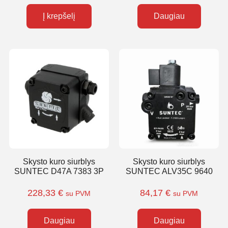
Į krepšelį
Daugiau
Skysto kuro siurblys
Skysto kuro siurblys
SUNTEC D47A 7383 3P
SUNTEC ALV35C 9640
228,33
€
84,17
€
su PVM
su PVM
Daugiau
Daugiau