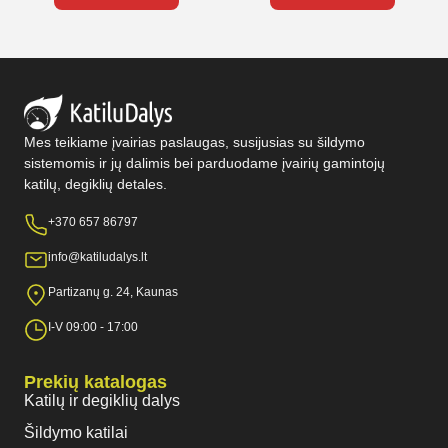
Mes teikiame įvairias paslaugas, susijusias su šildymo
sistemomis ir jų dalimis bei parduodame įvairių gamintojų
katilų, degiklių detales.
+370 657 86797
info@katiludalys.lt
Partizanų g. 24, Kaunas
I-V 09:00 - 17:00
Prekių katalogas
Katilų ir degiklių dalys
Šildymo katilai