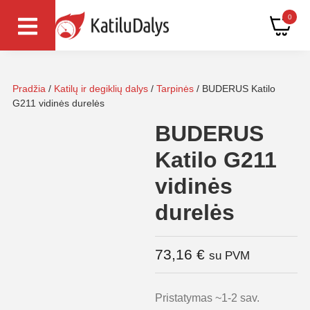
0
Pradžia
/
Katilų ir degiklių dalys
/
Tarpinės
/ BUDERUS Katilo
G211 vidinės durelės
BUDERUS
Katilo G211
vidinės
durelės
73,16
€
su PVM
Pristatymas ~1-2 sav.