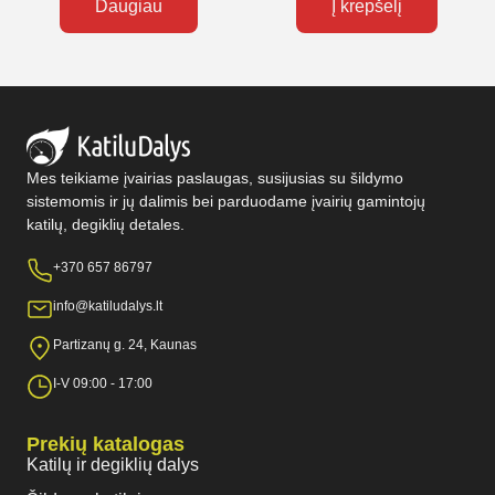
Daugiau
Į krepšelį
Mes teikiame įvairias paslaugas, susijusias su šildymo
sistemomis ir jų dalimis bei parduodame įvairių gamintojų
katilų, degiklių detales.
+370 657 86797
info@katiludalys.lt
Partizanų g. 24, Kaunas
I-V 09:00 - 17:00
Prekių katalogas
Katilų ir degiklių dalys