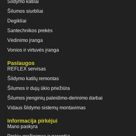
Šildymo katilai
Šilumos siurbliai
Degikliai
Santechnikos prekės
Vėdinimo įranga
Vonios ir virtuvės įranga
Paslaugos
REFLEX servisas
Šildymo katilų remontas
Šilumos ir dujų ūkio priežiūra
Šilumos įrenginių paleidimo-derinimo darbai
Vidaus šildymo sistemų montavimas
Informacija pirkėjui
Mano paskyra