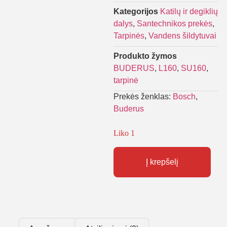
Kategorijos
Katilų ir degiklių
dalys
,
Santechnikos prekės
,
Tarpinės
,
Vandens šildytuvai
Produkto žymos
BUDERUS
,
L160
,
SU160
,
tarpinė
Prekės ženklas:
Bosch
,
Buderus
Liko 1
Į krepšelį