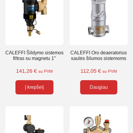
CALEFFI Šildymo sistemos
CALEFFI Oro deaeratorius
filtras su magnetu 1″
saulės šilumos sistemoms
141,26
€
112,05
€
su PVM
su PVM
Į krepšelį
Daugiau