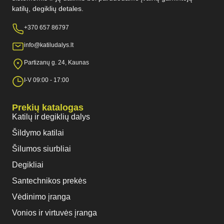
katilų, degiklių detales.
+370 657 86797
info@katiludalys.lt
Partizanų g. 24, Kaunas
I-V 09:00 - 17:00
Prekių katalogas
Katilų ir degiklių dalys
Šildymo katilai
Šilumos siurbliai
Degikliai
Santechnikos prekės
Vėdinimo įranga
Vonios ir virtuvės įranga