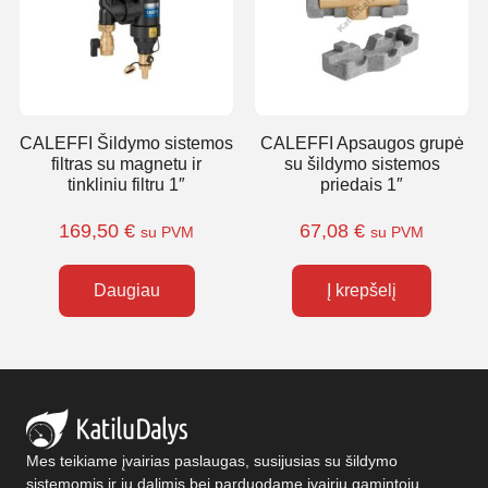
CALEFFI Šildymo sistemos
CALEFFI Apsaugos grupė
filtras su magnetu ir
su šildymo sistemos
tinkliniu filtru 1″
priedais 1″
169,50
€
67,08
€
su PVM
su PVM
Daugiau
Į krepšelį
Mes teikiame įvairias paslaugas, susijusias su šildymo
sistemomis ir jų dalimis bei parduodame įvairių gamintojų