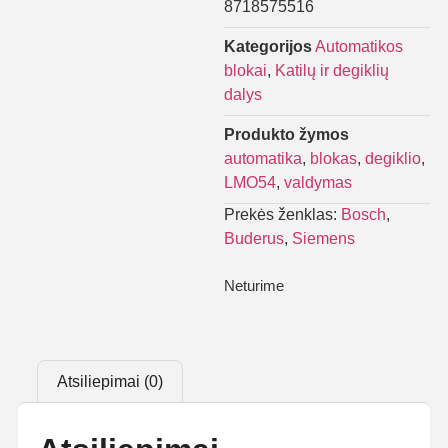
8718575516
Kategorijos
Automatikos
blokai
,
Katilų ir degiklių
dalys
Produkto žymos
automatika
,
blokas
,
degiklio
,
LMO54
,
valdymas
Prekės ženklas:
Bosch
,
Buderus
,
Siemens
Neturime
Atsiliepimai (0)