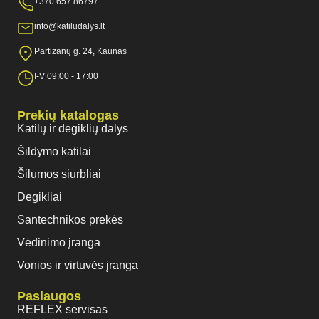
+370 657 86797
info@katiludalys.lt
Partizanų g. 24, Kaunas
I-V 09:00 - 17:00
Prekių katalogas
Katilų ir degiklių dalys
Šildymo katilai
Šilumos siurbliai
Degikliai
Santechnikos prekės
Vėdinimo įranga
Vonios ir virtuvės įranga
Paslaugos
REFLEX servisas