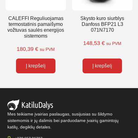
CALEFFI Reguliuojamas
Skysto kuro siurblys
termostatinis pamaišymo
Danfoss BFP21 L3
vožtuvas saulės energijos
071N7170
sistemoms
148,53
€
su PVM
180,39
€
su PVM
Į krepšelį
Į krepšelį
Mes teikiame įvairias paslaugas, susijusias su šildymo
sistemomis ir jų dalimis bei parduodame įvairių gamintojų
katilų, degiklių detales.