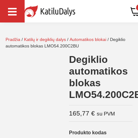
Pradžia
/
Katilų ir degiklių dalys
/
Automatikos blokai
/ Degiklio
automatikos blokas LMO54.200C2BU
Degiklio
automatikos
blokas
LMO54.200C2
165,77
€
su PVM
Produkto kodas