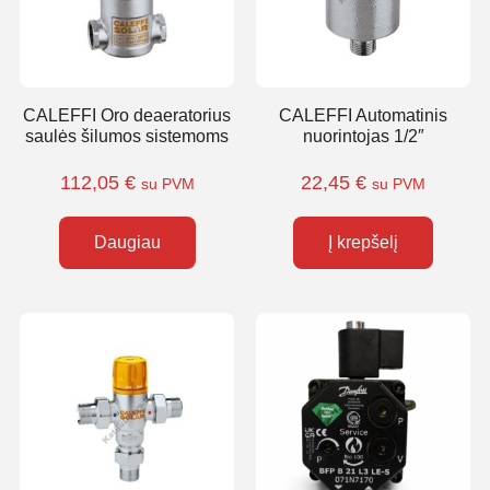
CALEFFI Oro deaeratorius
CALEFFI Automatinis
saulės šilumos sistemoms
nuorintojas 1/2″
112,05
€
22,45
€
su PVM
su PVM
Daugiau
Į krepšelį