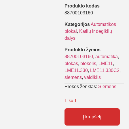
Produkto kodas
88700103160
Kategorijos
Automatikos
blokai
,
Katilų ir degiklių
dalys
Produkto žymos
88700103160
,
automatika
,
blokas
,
blokelis
,
LME11
,
LME11.330
,
LME11.330C2
,
siemens
,
valdiklis
Prekės ženklas:
Siemens
Liko 1
Į krepšelį