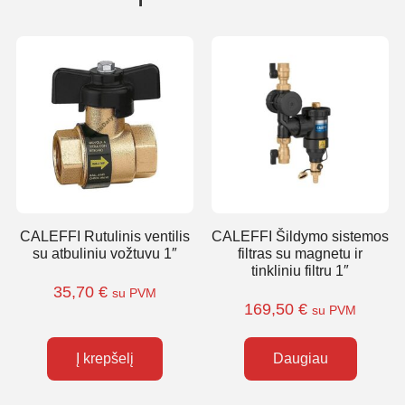
CALEFFI Rutulinis ventilis
CALEFFI Šildymo sistemos
su atbuliniu vožtuvu 1″
filtras su magnetu ir
tinkliniu filtru 1″
35,70
€
su PVM
169,50
€
su PVM
Į krepšelį
Daugiau