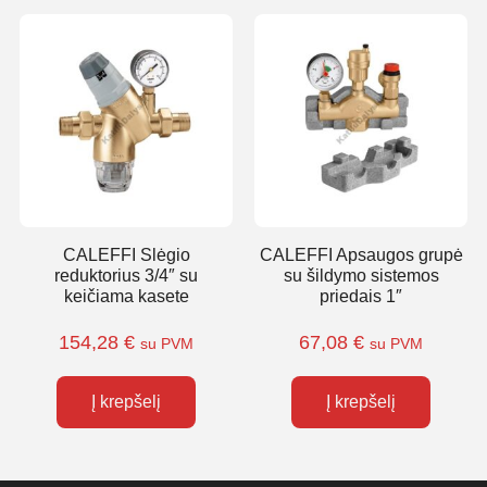
CALEFFI Slėgio
CALEFFI Apsaugos grupė
reduktorius 3/4″ su
su šildymo sistemos
keičiama kasete
priedais 1″
154,28
€
67,08
€
su PVM
su PVM
Į krepšelį
Į krepšelį