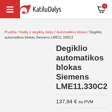
0
Pradžia
/
Katilų ir degiklių dalys
/
Automatikos blokai
/ Degiklio
automatikos blokas Siemens LME11.330C2
Degiklio
automatikos
blokas
Siemens
LME11.330C2
137,94
€
su PVM