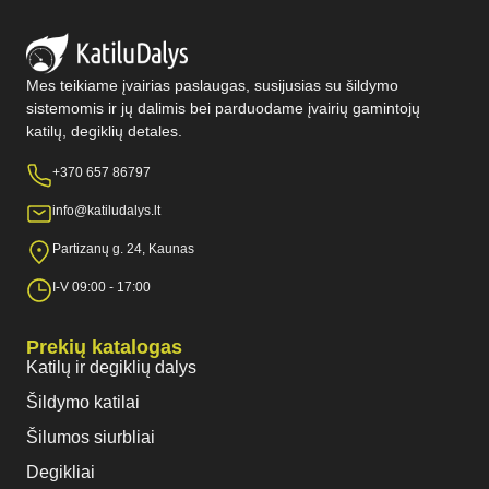
Mes teikiame įvairias paslaugas, susijusias su šildymo
sistemomis ir jų dalimis bei parduodame įvairių gamintojų
katilų, degiklių detales.
+370 657 86797
info@katiludalys.lt
Partizanų g. 24, Kaunas
I-V 09:00 - 17:00
Prekių katalogas
Katilų ir degiklių dalys
Šildymo katilai
Šilumos siurbliai
Degikliai