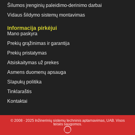
Šilumos įrenginių paleidimo-derinimo darbai
Vidaus šildymo sistemų montavimas
Informacija pirkėjui
Mano paskyra
Prekių grąžinimas ir garantija
Prekių pristatymas
Atsiskaitymas už prekes
Asmens duomenų apsauga
Slapukų politika
Tinklaraštis
Kontaktai
© 2008 - 2025 Inžinerinių sistemų techninis aptarnavimas, UAB. Visos
teisės saugomos.