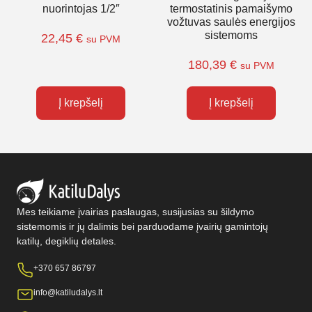
nuorintojas 1/2″
termostatinis pamaišymo
vožtuvas saulės energijos
sistemoms
22,45
€
su PVM
180,39
€
su PVM
Į krepšelį
Į krepšelį
Mes teikiame įvairias paslaugas, susijusias su šildymo
sistemomis ir jų dalimis bei parduodame įvairių gamintojų
katilų, degiklių detales.
+370 657 86797
info@katiludalys.lt