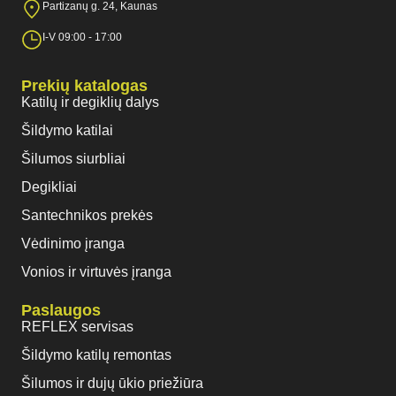
Partizanų g. 24, Kaunas
I-V 09:00 - 17:00
Prekių katalogas
Katilų ir degiklių dalys
Šildymo katilai
Šilumos siurbliai
Degikliai
Santechnikos prekės
Vėdinimo įranga
Vonios ir virtuvės įranga
Paslaugos
REFLEX servisas
Šildymo katilų remontas
Šilumos ir dujų ūkio priežiūra