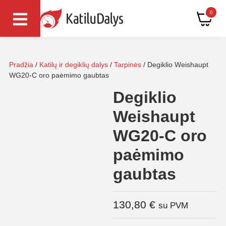
0
Pradžia
/
Katilų ir degiklių dalys
/
Tarpinės
/ Degiklio Weishaupt
WG20-C oro paėmimo gaubtas
Degiklio
Weishaupt
WG20-C oro
paėmimo
gaubtas
130,80
€
su PVM