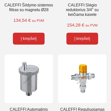
CALEFFI Šildymo sistemos
CALEFFI Slėgio
filtras su magnetu Ø28
reduktorius 3/4″ su
keičiama kasete
134,54
€
su PVM
154,28
€
su PVM
Į krepšelį
Į krepšelį
CALEFFI Automatinis
CALEFFI Reguliuojamas