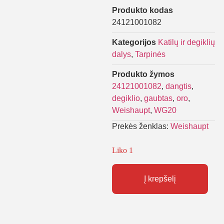
Produkto kodas
24121001082
Kategorijos
Katilų ir degiklių
dalys
,
Tarpinės
Produkto žymos
24121001082
,
dangtis
,
degiklio
,
gaubtas
,
oro
,
Weishaupt
,
WG20
Prekės ženklas:
Weishaupt
Liko 1
Į krepšelį