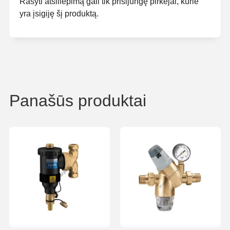
Rašyti atsiliepimą gali tik prisijungę pirkėjai, kurie
yra įsigiję šį produktą.
Panašūs produktai