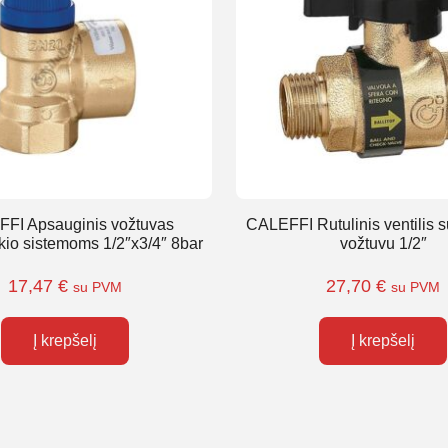
FI Apsauginis vožtuvas
CALEFFI Rutulinis ventilis s
kio sistemoms 1/2″x3/4″ 8bar
vožtuvu 1/2″
17,47
€
27,70
€
su PVM
su PVM
Į krepšelį
Į krepšelį