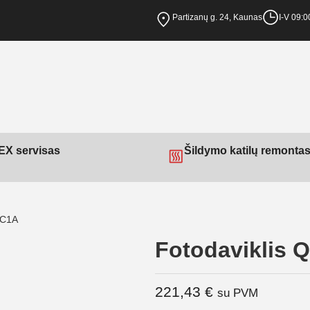
Partizanų g. 24, Kaunas
I-V 09:0
X servisas
Šildymo katilų remonta
RC1A
Fotodaviklis
221,43
€
su PVM