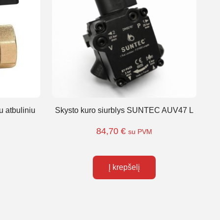
u atbuliniu
Skysto kuro siurblys SUNTEC AUV47 L
84,70
€
su PVM
Į krepšelį