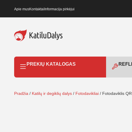
Apie mus
Kontaktai
Informacija pirkėjui
PREKIŲ KATALOGAS
REFLE
Pradžia
/
Katilų ir degiklių dalys
/
Fotodavikliai
/ Fotodaviklis Q