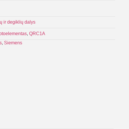
ų ir degiklių dalys
fotoelementas
,
QRC1A
s
,
Siemens