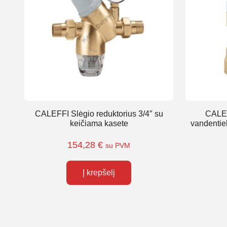
CALEFFI Slėgio reduktorius 3/4″ su
CALEF
keičiama kasete
vandentie
154,28
€
su PVM
Į krepšelį