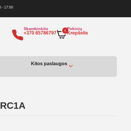
0 - 17:00
Skambinkite
Pirkinių
0
+370 65786797
Krepšelis
s
Kitos paslaugos
 QRC1A