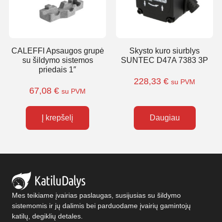
CALEFFI Apsaugos grupė
Skysto kuro siurblys
su šildymo sistemos
SUNTEC D47A 7383 3P
priedais 1″
228,33
€
su PVM
67,08
€
su PVM
Į krepšelį
Daugiau
Mes teikiame įvairias paslaugas, susijusias su šildymo
sistemomis ir jų dalimis bei parduodame įvairių gamintojų
katilų, degiklių detales.