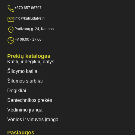
+370 657 86797
info@katiludalys.lt
Partizanų g. 24, Kaunas
I-V 09:00 - 17:00
Prekių katalogas
Katilų ir degiklių dalys
Šildymo katilai
Šilumos siurbliai
Degikliai
Santechnikos prekės
Vėdinimo įranga
Vonios ir virtuvės įranga
Paslaugos