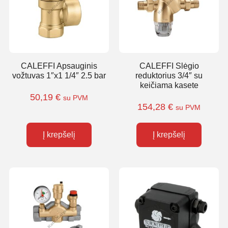
CALEFFI Apsauginis
CALEFFI Slėgio
vožtuvas 1″x1 1/4″ 2.5 bar
reduktorius 3/4″ su
keičiama kasete
50,19
€
su PVM
154,28
€
su PVM
Į krepšelį
Į krepšelį