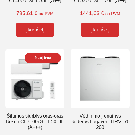
CL4000i SET 35E (A++)
CL3200i SET 70E (A++)
795,61
€
1441,63
€
su PVM
su PVM
Į krepšelį
Į krepšelį
Naujiena
Šilumos siurblys oras-oras
Vėdinimo įrenginys
Bosch CL7100i SET 50 HE
Buderus Logavent HRV176
(A+++)
260