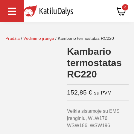
0
Pradžia
/
Vėdinimo įranga
/ Kambario termostatas RC220
Kambario
termostatas
RC220
152,85
€
su PVM
Veikia sistemoje su EMS
įrenginiu, WLW176,
WSW186, WSW196