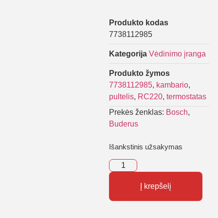
Produkto kodas
7738112985
Kategorija
Vėdinimo įranga
Produkto žymos
7738112985
,
kambario
,
pultelis
,
RC220
,
termostatas
Prekės ženklas:
Bosch
,
Buderus
Išankstinis užsakymas
Į krepšelį