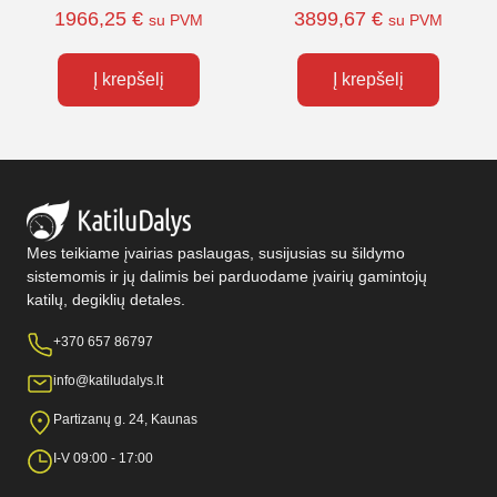
1966,25
€
3899,67
€
su PVM
su PVM
Į krepšelį
Į krepšelį
Mes teikiame įvairias paslaugas, susijusias su šildymo
sistemomis ir jų dalimis bei parduodame įvairių gamintojų
katilų, degiklių detales.
+370 657 86797
info@katiludalys.lt
Partizanų g. 24, Kaunas
I-V 09:00 - 17:00