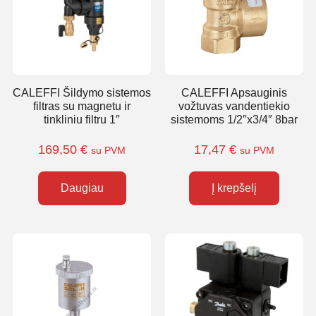
CALEFFI Šildymo sistemos
CALEFFI Apsauginis
filtras su magnetu ir
vožtuvas vandentiekio
tinkliniu filtru 1″
sistemoms 1/2″x3/4″ 8bar
169,50
€
17,47
€
su PVM
su PVM
Daugiau
Į krepšelį