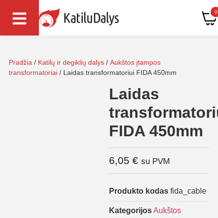
0
Pradžia
/
Katilų ir degiklių dalys
/
Aukštos įtampos
transformatoriai
/ Laidas transformatoriui FIDA 450mm
Laidas
transformatori
FIDA 450mm
6,05
€
su PVM
Produkto kodas
fida_cable
Kategorijos
Aukštos