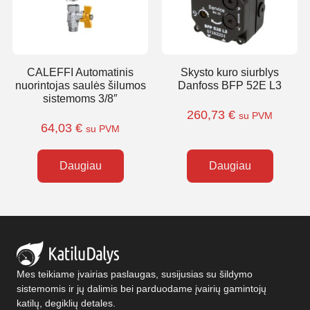
CALEFFI Automatinis
Skysto kuro siurblys
nuorintojas saulės šilumos
Danfoss BFP 52E L3
sistemoms 3/8″
260,73
€
su PVM
64,03
€
su PVM
Daugiau
Daugiau
Mes teikiame įvairias paslaugas, susijusias su šildymo
sistemomis ir jų dalimis bei parduodame įvairių gamintojų
katilų, degiklių detales.