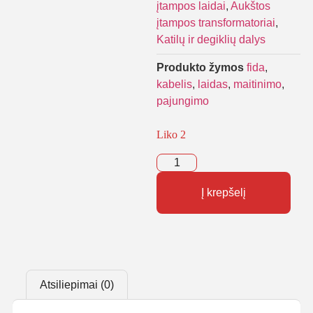
įtampos laidai
,
Aukštos
įtampos transformatoriai
,
Katilų ir degiklių dalys
Produkto žymos
fida
,
kabelis
,
laidas
,
maitinimo
,
pajungimo
Liko 2
Į krepšelį
Atsiliepimai (0)