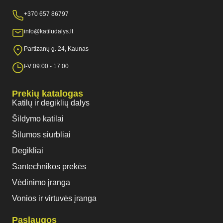
+370 657 86797
info@katiludalys.lt
Partizanų g. 24, Kaunas
I-V 09:00 - 17:00
Prekių katalogas
Katilų ir degiklių dalys
Šildymo katilai
Šilumos siurbliai
Degikliai
Santechnikos prekės
Vėdinimo įranga
Vonios ir virtuvės įranga
Paslaugos