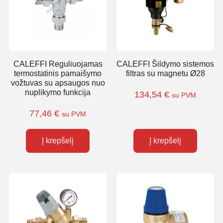
CALEFFI Reguliuojamas
CALEFFI Šildymo sistemos
termostatinis pamaišymo
filtras su magnetu Ø28
vožtuvas su apsaugos nuo
nuplikymo funkcija
134,54
€
su PVM
77,46
€
su PVM
Į krepšelį
Į krepšelį