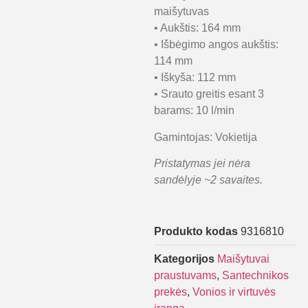
maišytuvas
• Aukštis: 164 mm
• Išbėgimo angos aukštis:
114 mm
• Iškyša: 112 mm
• Srauto greitis esant 3
barams: 10 l/min
Gamintojas: Vokietija
Pristatymas jei nėra
sandėlyje ~2 savaites.
Produkto kodas
9316810
Kategorijos
Maišytuvai
praustuvams
,
Santechnikos
prekės
,
Vonios ir virtuvės