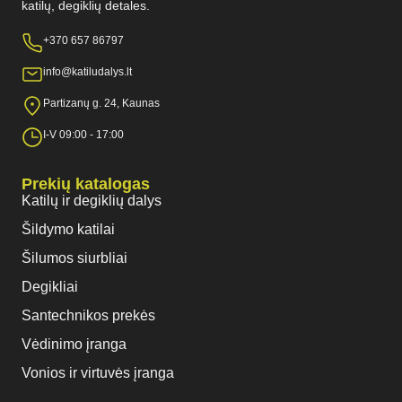
katilų, degiklių detales.
+370 657 86797
info@katiludalys.lt
Partizanų g. 24, Kaunas
I-V 09:00 - 17:00
Prekių katalogas
Katilų ir degiklių dalys
Šildymo katilai
Šilumos siurbliai
Degikliai
Santechnikos prekės
Vėdinimo įranga
Vonios ir virtuvės įranga