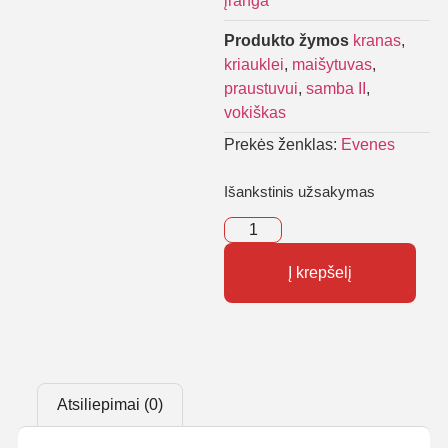
įranga
Produkto žymos
kranas
,
kriauklei
,
maišytuvas
,
praustuvui
,
samba II
,
vokiškas
Prekės ženklas:
Evenes
Išankstinis užsakymas
Į krepšelį
Atsiliepimai (0)