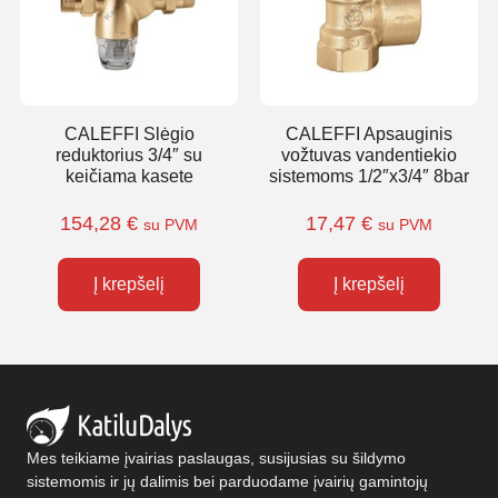
CALEFFI Slėgio
CALEFFI Apsauginis
reduktorius 3/4″ su
vožtuvas vandentiekio
keičiama kasete
sistemoms 1/2″x3/4″ 8bar
154,28
€
17,47
€
su PVM
su PVM
Į krepšelį
Į krepšelį
Mes teikiame įvairias paslaugas, susijusias su šildymo
sistemomis ir jų dalimis bei parduodame įvairių gamintojų