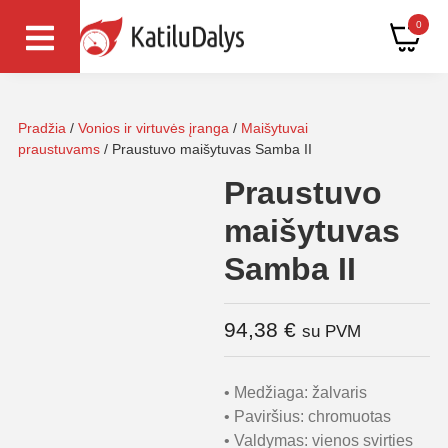
0
Pradžia
/
Vonios ir virtuvės įranga
/
Maišytuvai
praustuvams
/ Praustuvo maišytuvas Samba II
Praustuvo
maišytuvas
Samba II
94,38
€
su PVM
• Medžiaga: žalvaris
• Paviršius: chromuotas
• Valdymas: vienos svirties