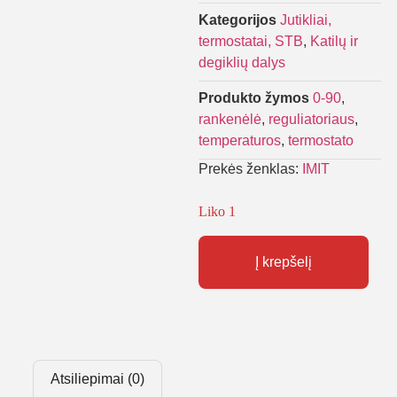
Kategorijos
Jutikliai,
termostatai, STB
,
Katilų ir
degiklių dalys
Produkto žymos
0-90
,
rankenėlė
,
reguliatoriaus
,
temperaturos
,
termostato
Prekės ženklas:
IMIT
Liko 1
Į krepšelį
Atsiliepimai (0)