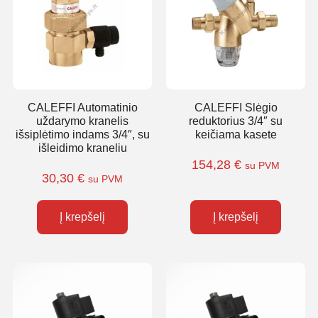
CALEFFI Automatinio
CALEFFI Slėgio
uždarymo kranelis
reduktorius 3/4″ su
išsiplėtimo indams 3/4″, su
keičiama kasete
išleidimo kraneliu
154,28
€
su PVM
30,30
€
su PVM
Į krepšelį
Į krepšelį