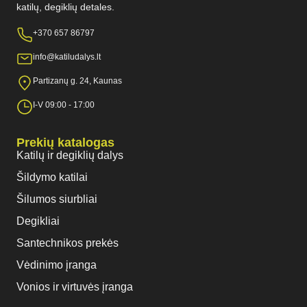
katilų, degiklių detales.
+370 657 86797
info@katiludalys.lt
Partizanų g. 24, Kaunas
I-V 09:00 - 17:00
Prekių katalogas
Katilų ir degiklių dalys
Šildymo katilai
Šilumos siurbliai
Degikliai
Santechnikos prekės
Vėdinimo įranga
Vonios ir virtuvės įranga