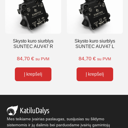
Skysto kuro siurblys
Skysto kuro siurblys
SUNTEC AUV47 R
SUNTEC AUV47 L
84,70
€
84,70
€
su PVM
su PVM
Į krepšelį
Į krepšelį
Mes teikiame įvairias paslaugas, susijusias su šildymo
sistemomis ir jų dalimis bei parduodame įvairių gamintojų