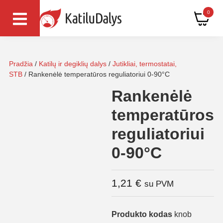
0
Pradžia
/
Katilų ir degiklių dalys
/
Jutikliai, termostatai,
STB
/ Rankenėlė temperatūros reguliatoriui 0-90°C
Rankenėlė
temperatūros
reguliatoriui
0-90°C
1,21
€
su PVM
Produkto kodas
knob