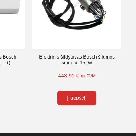
as Bosch
Elektrinis šildytuvas Bosch šilumos
A+++)
siurbliui 15kW
448,91
€
su PVM
Į krepšelį