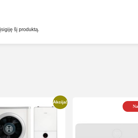
įsigiję šį produktą.
Akcija!
Na