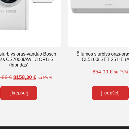
siurblys oras-vanduo Bosch
Šilumos siurblys oras-or
ss CS7000iAW 13 ORB-S
CL5100i SET 25 HE (
(hibridas)
854,99
€
su PVM
7,88
€
8158,30
€
su PVM
Į krepšelį
Į krepšelį