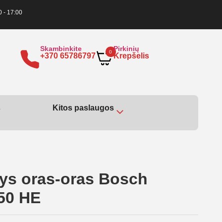
0 - 17:00
Skambinkite
Pirkinių
0
+370 65786797
Krepšelis
s
Kitos paslaugos
lys oras-oras Bosch
50 HE