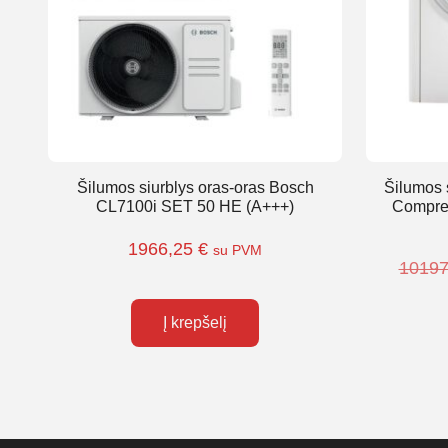
Šilumos siurblys oras-oras Bosch
Šilumos 
CL7100i SET 50 HE (A+++)
Compre
1966,25
€
su PVM
1019
Į krepšelį