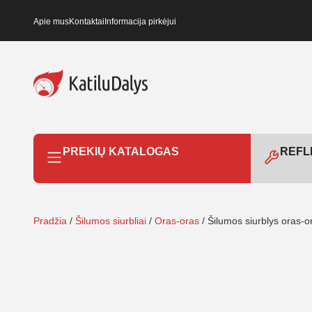
Apie mus
Kontaktai
Informacija pirkėjui
PREKIŲ KATALOGAS
REFLE
Pradžia
/
Šilumos siurbliai
/
Oras-oras
/ Šilumos siurblys oras