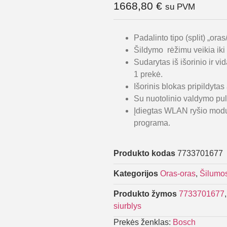
1668,80
€
su PVM
Padalinto tipo (split) „ora
Šildymo rėžimu veikia iki
Sudarytas iš išorinio ir 
1 prekė.
Išorinis blokas pripildyt
Su nuotolinio valdymo pult
Įdiegtas WLAN ryšio mod
programa.
Produkto kodas
7733701677
Kategorijos
Oras-oras
,
Šilumos
Produkto žymos
7733701677
siurblys
Prekės ženklas:
Bosch