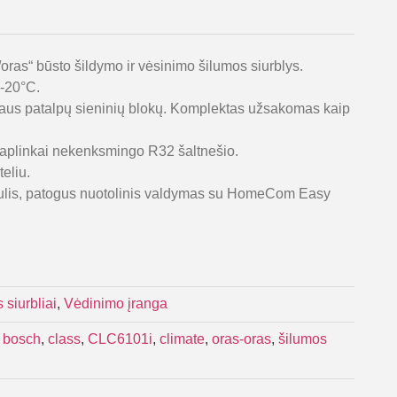
s/oras“ būsto šildymo ir vėsinimo šilumos siurblys.
 -20°C.
vidaus patalpų sieninių blokų. Komplektas užsakomas kaip
as aplinkai nekenksmingo R32 šaltnešio.
eliu.
ulis, patogus nuotolinis valdymas su HomeCom Easy
 siurbliai
,
Vėdinimo įranga
,
bosch
,
class
,
CLC6101i
,
climate
,
oras-oras
,
šilumos