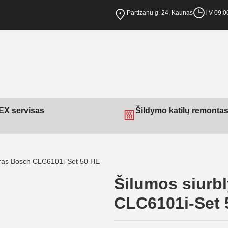
Partizanų g. 24, Kaunas
I-V 09:0
X servisas
Šildymo katilų remonta
-oras Bosch CLC6101i-Set 50 HE
Šilumos siurb
CLC6101i-Set 