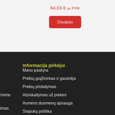
64,03
€
su PVM
Daugiau
Informacija pirkėjui
Mano paskyra
Prekių grąžinimas ir garantija
Prekių pristatymas
rinimo
Atsiskaitymas už prekes
Asmens duomenų apsauga
vimas
Slapukų politika