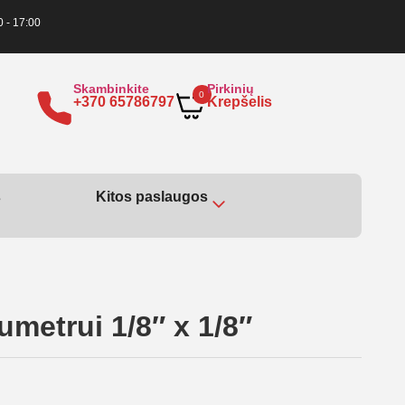
0 - 17:00
Skambinkite
Pirkinių
0
+370 65786797
Krepšelis
s
Kitos paslaugos
metrui 1/8″ x 1/8″