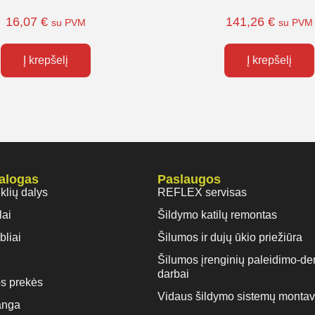
16,07
€
141,26
€
su PVM
su PVM
Į krepšelį
Į krepšelį
talogas
Paslaugos
iklių dalys
REFLEX servisas
lai
Šildymo katilų remontas
bliai
Šilumos ir dujų ūkio priežiūra
Šilumos įrenginių paleidimo-de
darbai
s prekės
Vidaus šildymo sistemų monta
anga