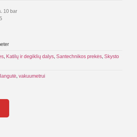
s. 10 bar
5
eter
ės
,
Katilų ir degiklių dalys
,
Santechnikos prekės
,
Skysto
langutė
,
vakuumetrui