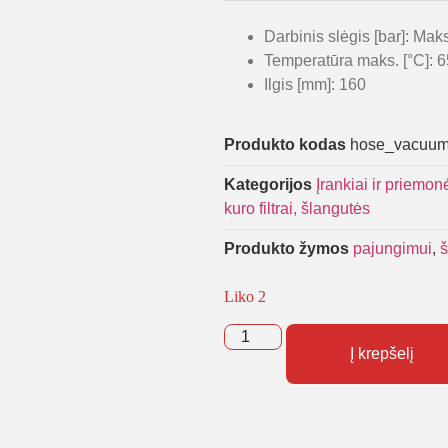
Darbinis slėgis [bar]: Mak
Temperatūra maks. [°C]: 6
Ilgis [mm]: 160
Produkto kodas
hose_vacuum
Kategorijos
Įrankiai ir priemon
kuro filtrai, šlangutės
Produkto žymos
pajungimui
,
š
Liko 2
Į krepšelį