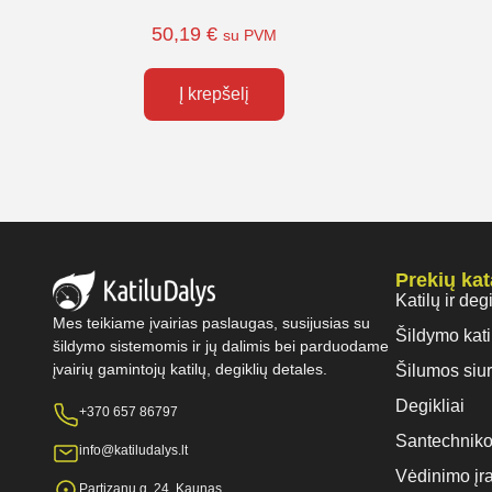
50,19
€
su PVM
Į krepšelį
Prekių ka
Katilų ir deg
Mes teikiame įvairias paslaugas, susijusias su
Šildymo kati
šildymo sistemomis ir jų dalimis bei parduodame
įvairių gamintojų katilų, degiklių detales.
Šilumos siur
Degikliai
+370 657 86797
Santechniko
info@katiludalys.lt
Vėdinimo įr
Partizanų g. 24, Kaunas