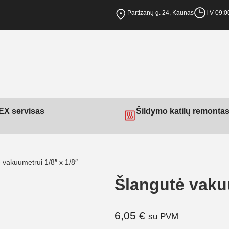
Partizanų g. 24, Kaunas
I-V 09:0
X servisas
Šildymo katilų remonta
 vakuumetrui 1/8″ x 1/8″
Šlangutė vakuu
6,05
€
su PVM