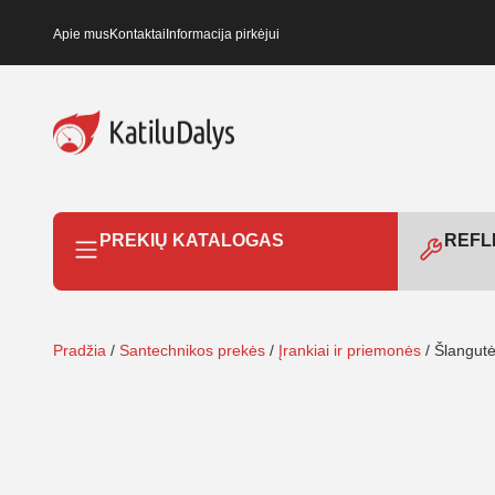
Apie mus
Kontaktai
Informacija pirkėjui
PREKIŲ KATALOGAS
REFLE
Pradžia
/
Santechnikos prekės
/
Įrankiai ir priemonės
/ Šlangutė