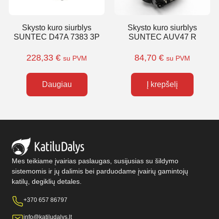
Skysto kuro siurblys
Skysto kuro siurblys
SUNTEC D47A 7383 3P
SUNTEC AUV47 R
228,33
€
84,70
€
su PVM
su PVM
Daugiau
Į krepšelį
Mes teikiame įvairias paslaugas, susijusias su šildymo
sistemomis ir jų dalimis bei parduodame įvairių gamintojų
katilų, degiklių detales.
+370 657 86797
info@katiludalys.lt