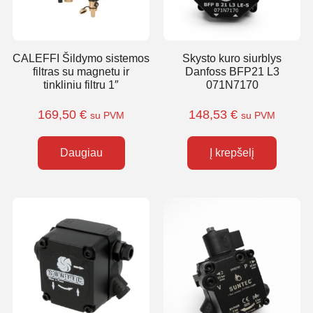
CALEFFI Šildymo sistemos
Skysto kuro siurblys
filtras su magnetu ir
Danfoss BFP21 L3
tinkliniu filtru 1″
071N7170
169,50
€
148,53
€
su PVM
su PVM
Daugiau
Į krepšelį