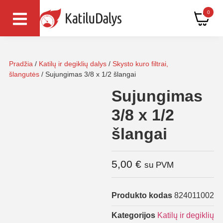
0
Pradžia
/
Katilų ir degiklių dalys
/
Skysto kuro filtrai,
šlangutės
/ Sujungimas 3/8 x 1/2 šlangai
Sujungimas
3/8 x 1/2
šlangai
5,00
€
su PVM
Produkto kodas
824011002
Kategorijos
Katilų ir degiklių