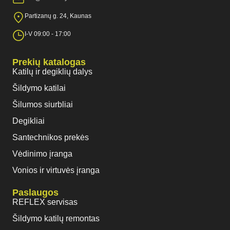
Partizanų g. 24, Kaunas
I-V 09:00 - 17:00
Prekių katalogas
Katilų ir degiklių dalys
Šildymo katilai
Šilumos siurbliai
Degikliai
Santechnikos prekės
Vėdinimo įranga
Vonios ir virtuvės įranga
Paslaugos
REFLEX servisas
Šildymo katilų remontas