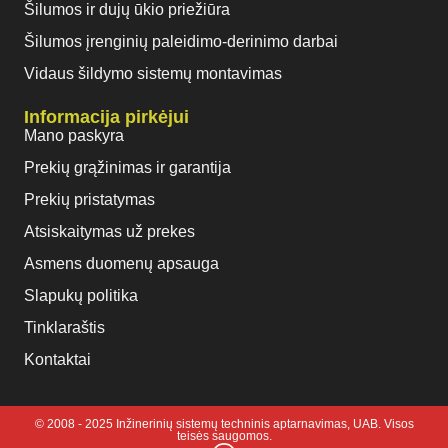
Šilumos ir dujų ūkio priežiūra
Šilumos įrenginių paleidimo-derinimo darbai
Vidaus šildymo sistemų montavimas
Informacija pirkėjui
Mano paskyra
Prekių grąžinimas ir garantija
Prekių pristatymas
Atsiskaitymas už prekes
Asmens duomenų apsauga
Slapukų politika
Tinklaraštis
Kontaktai
© 2008 - 2025 Inžinerinių sistemų techninis aptarnavimas, UAB. Visos
teisės saugomos.