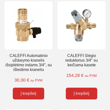
CALEFFI Automatinio
CALEFFI Slėgio
uždarymo kranelis
reduktorius 3/4″ su
išsiplėtimo indams 3/4″, su
keičiama kasete
išleidimo kraneliu
154,28
€
su PVM
30,30
€
su PVM
Į krepšelį
Į krepšelį