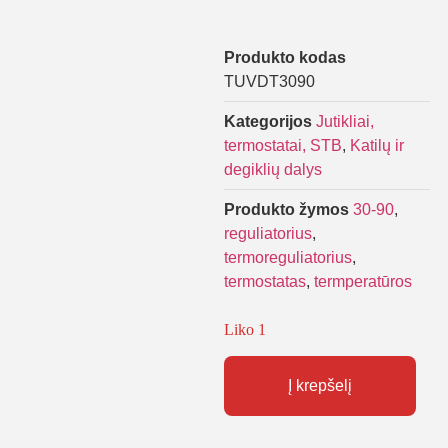
Produkto kodas
TUVDT3090
Kategorijos
Jutikliai,
termostatai, STB
,
Katilų ir
degiklių dalys
Produkto žymos
30-90
,
reguliatorius
,
termoreguliatorius
,
termostatas
,
termperatūros
Liko 1
Į krepšelį