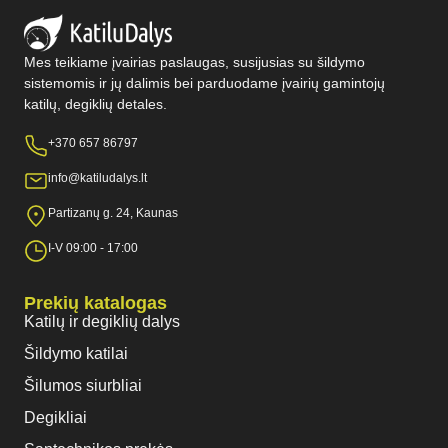
Mes teikiame įvairias paslaugas, susijusias su šildymo
sistemomis ir jų dalimis bei parduodame įvairių gamintojų
katilų, degiklių detales.
+370 657 86797
info@katiludalys.lt
Partizanų g. 24, Kaunas
I-V 09:00 - 17:00
Prekių katalogas
Katilų ir degiklių dalys
Šildymo katilai
Šilumos siurbliai
Degikliai