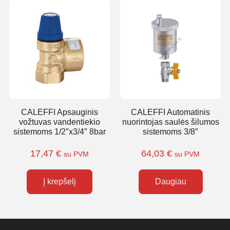
CALEFFI Apsauginis
CALEFFI Automatinis
vožtuvas vandentiekio
nuorintojas saulės šilumos
sistemoms 1/2″x3/4″ 8bar
sistemoms 3/8″
17,47
€
64,03
€
su PVM
su PVM
Į krepšelį
Daugiau