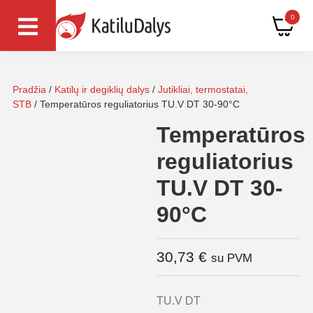
0
Pradžia
/
Katilų ir degiklių dalys
/
Jutikliai, termostatai,
STB
/ Temperatūros reguliatorius TU.V DT 30-90°C
Temperatūros
reguliatorius
TU.V DT 30-
90°C
30,73
€
su PVM
TU.V DT