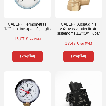
CALEFFI Termometras.
CALEFFI Apsauginis
1/2” centrinė apatinė jungtis
vožtuvas vandentiekio
sistemoms 1/2″x3/4″ 8bar
16,07
€
su PVM
17,47
€
su PVM
Į krepšelį
Į krepšelį