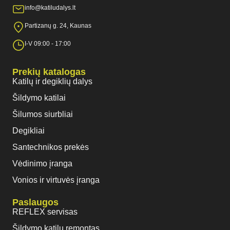
info@katiludalys.lt
Partizanų g. 24, Kaunas
I-V 09:00 - 17:00
Prekių katalogas
Katilų ir degiklių dalys
Šildymo katilai
Šilumos siurbliai
Degikliai
Santechnikos prekės
Vėdinimo įranga
Vonios ir virtuvės įranga
Paslaugos
REFLEX servisas
Šildymo katilų remontas