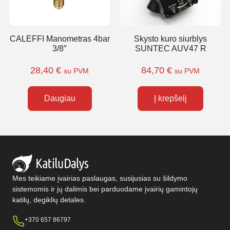
CALEFFI Manometras 4bar
Skysto kuro siurblys
3/8″
SUNTEC AUV47 R
28,40
€
84,70
€
su PVM
su PVM
Daugiau
Į krepšelį
Mes teikiame įvairias paslaugas, susijusias su šildymo
sistemomis ir jų dalimis bei parduodame įvairių gamintojų
katilų, degiklių detales.
+370 657 86797