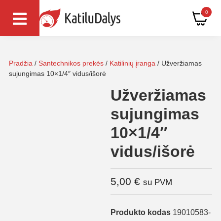
0
Pradžia
/
Santechnikos prekės
/
Katilinių įranga
/ Užveržiamas
sujungimas 10×1/4″ vidus/išorė
Užveržiamas
sujungimas
10×1/4″
vidus/išorė
5,00
€
su PVM
Produkto kodas
19010583-