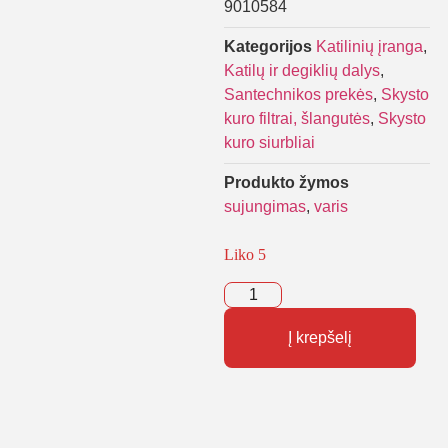
9010584
Kategorijos
Katilinių įranga
,
Katilų ir degiklių dalys
,
Santechnikos prekės
,
Skysto
kuro filtrai, šlangutės
,
Skysto
kuro siurbliai
Produkto žymos
sujungimas
,
varis
Liko 5
Į krepšelį