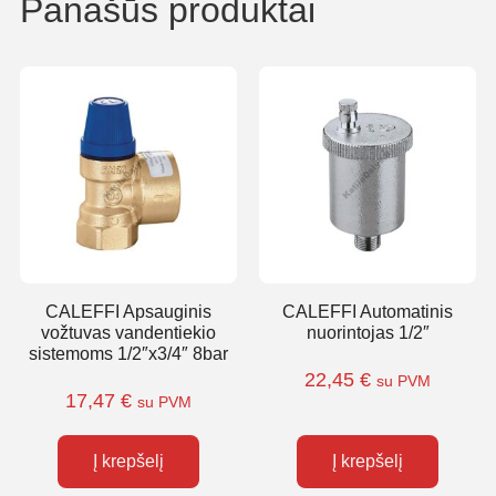
Panašūs produktai
CALEFFI Apsauginis
CALEFFI Automatinis
vožtuvas vandentiekio
nuorintojas 1/2″
sistemoms 1/2″x3/4″ 8bar
22,45
€
su PVM
17,47
€
su PVM
Į krepšelį
Į krepšelį