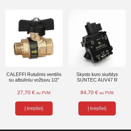
CALEFFI Rutulinis ventilis
Skysto kuro siurblys
su atbuliniu vožtuvu 1/2″
SUNTEC AUV47 R
27,70
€
84,70
€
su PVM
su PVM
Į krepšelį
Į krepšelį