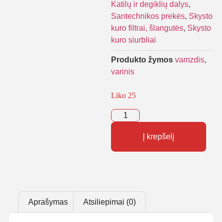
Katilų ir degiklių dalys
,
Santechnikos prekės
,
Skysto
kuro filtrai, šlangutės
,
Skysto
kuro siurbliai
Produkto žymos
vamzdis
,
varinis
Liko 25
Į krepšelį
Aprašymas
Atsiliepimai (0)