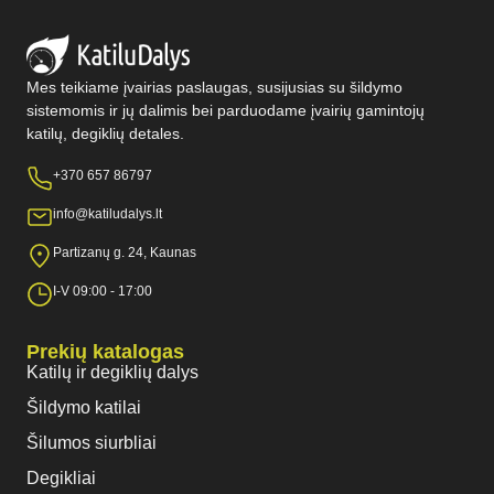
Mes teikiame įvairias paslaugas, susijusias su šildymo
sistemomis ir jų dalimis bei parduodame įvairių gamintojų
katilų, degiklių detales.
+370 657 86797
info@katiludalys.lt
Partizanų g. 24, Kaunas
I-V 09:00 - 17:00
Prekių katalogas
Katilų ir degiklių dalys
Šildymo katilai
Šilumos siurbliai
Degikliai