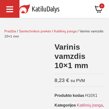
0
Pradžia
/
Santechnikos prekės
/
Katilinių įranga
/ Varinis vamzdis
10×1 mm
Varinis
vamzdis
10×1 mm
8,23
€
su PVM
Produkto kodas
H10X1
Kategorijos
Katilinių įranga
,