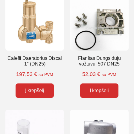
Caleffi Daeratorius Discal
Flanšas Dungs dujų
1″ (DN25)
vožtuvui 507 DN25
197,53
€
52,03
€
su PVM
su PVM
Į krepšelį
Į krepšelį