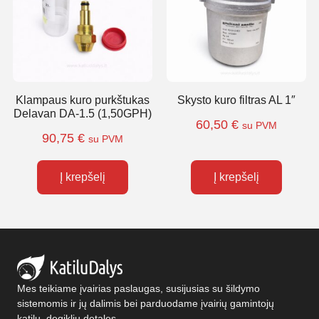
Klampaus kuro purkštukas
Skysto kuro filtras AL 1″
Delavan DA-1.5 (1,50GPH)
60,50
€
su PVM
90,75
€
su PVM
Į krepšelį
Į krepšelį
Mes teikiame įvairias paslaugas, susijusias su šildymo
sistemomis ir jų dalimis bei parduodame įvairių gamintojų
katilų, degiklių detales.