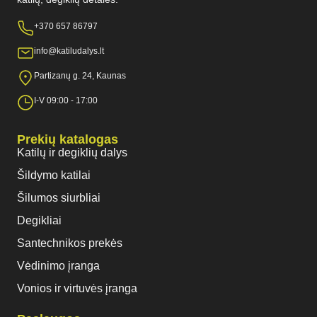
+370 657 86797
info@katiludalys.lt
Partizanų g. 24, Kaunas
I-V 09:00 - 17:00
Prekių katalogas
Katilų ir degiklių dalys
Šildymo katilai
Šilumos siurbliai
Degikliai
Santechnikos prekės
Vėdinimo įranga
Vonios ir virtuvės įranga