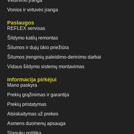
Vėdinimo įranga
Vonios ir virtuvės įranga
Paslaugos
REFLEX servisas
Šildymo katilų remontas
Šilumos ir dujų ūkio priežiūra
Šilumos įrenginių paleidimo-derinimo darbai
Vidaus šildymo sistemų montavimas
Informacija pirkėjui
Mano paskyra
Prekių grąžinimas ir garantija
Prekių pristatymas
Atsiskaitymas už prekes
Asmens duomenų apsauga
Slapukų politika