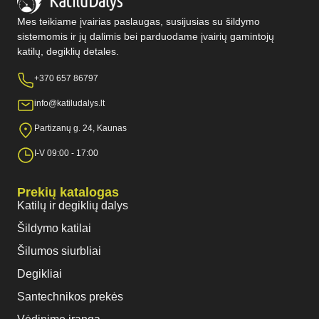
Mes teikiame įvairias paslaugas, susijusias su šildymo
sistemomis ir jų dalimis bei parduodame įvairių gamintojų
katilų, degiklių detales.
+370 657 86797
info@katiludalys.lt
Partizanų g. 24, Kaunas
I-V 09:00 - 17:00
Prekių katalogas
Katilų ir degiklių dalys
Šildymo katilai
Šilumos siurbliai
Degikliai
Santechnikos prekės