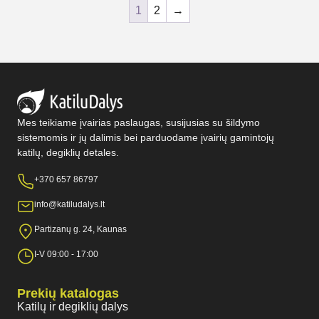
1
2
→
Mes teikiame įvairias paslaugas, susijusias su šildymo
sistemomis ir jų dalimis bei parduodame įvairių gamintojų
katilų, degiklių detales.
+370 657 86797
info@katiludalys.lt
Partizanų g. 24, Kaunas
I-V 09:00 - 17:00
Prekių katalogas
Katilų ir degiklių dalys