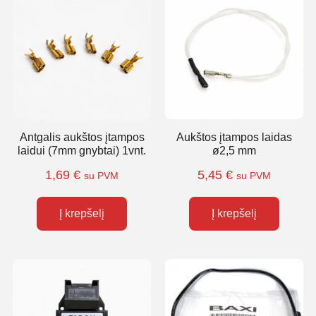
Antgalis aukštos įtampos
Aukštos įtampos laidas
laidui (7mm gnybtai) 1vnt.
ø2,5 mm
1,69
€
5,45
€
su PVM
su PVM
Į krepšelį
Į krepšelį