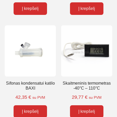
Į krepšelį
Į krepšelį
Sifonas kondensatui katilo
Skaitmeninis termometras
BAXI
-40°C – 110°C
42,35
€
29,77
€
su PVM
su PVM
Į krepšelį
Į krepšelį