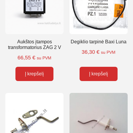
Aukštos įtampos
Degiklio tarpinė Baxi Luna
transformatorius ZAG 2 V
36,30
€
su PVM
66,55
€
su PVM
Į krepšelį
Į krepšelį