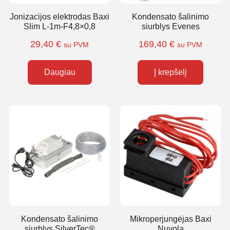
Jonizacijos elektrodas Baxi
Kondensato šalinimo
Slim L-1m-F4,8×0,8
siurblys Evenes
29,40
€
169,40
€
su PVM
su PVM
Daugiau
Į krepšelį
Kondensato šalinimo
Mikroperjungėjas Baxi
siurblys SilverTec®
Nuvola