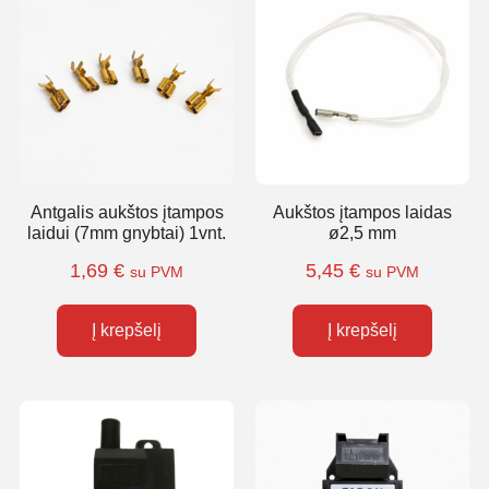
Antgalis aukštos įtampos
Aukštos įtampos laidas
laidui (7mm gnybtai) 1vnt.
ø2,5 mm
1,69
€
5,45
€
su PVM
su PVM
Į krepšelį
Į krepšelį