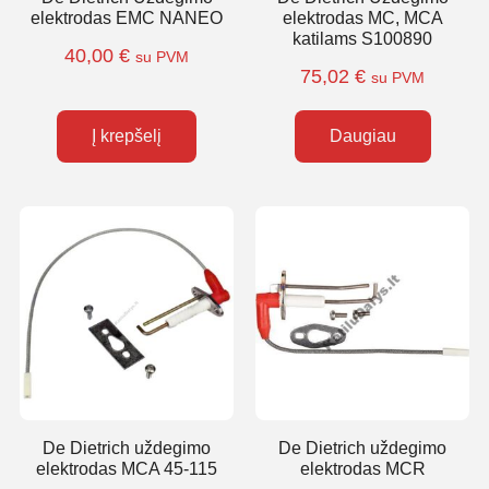
elektrodas EMC NANEO
elektrodas MC, MCA
katilams S100890
40,00
€
su PVM
75,02
€
su PVM
Į krepšelį
Daugiau
De Dietrich uždegimo
De Dietrich uždegimo
elektrodas MCA 45-115
elektrodas MCR