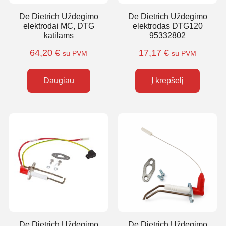
De Dietrich Uždegimo
De Dietrich Uždegimo
elektrodai MC, DTG
elektrodas DTG120
katilams
95332802
64,20
€
17,17
€
su PVM
su PVM
Daugiau
Į krepšelį
De Dietrich Uždegimo
De Dietrich Uždegimo