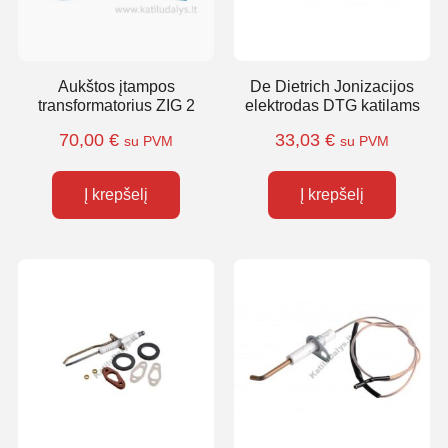
Aukštos įtampos
De Dietrich Jonizacijos
transformatorius ZIG 2
elektrodas DTG katilams
70,00
€
33,03
€
su PVM
su PVM
Į krepšelį
Į krepšelį