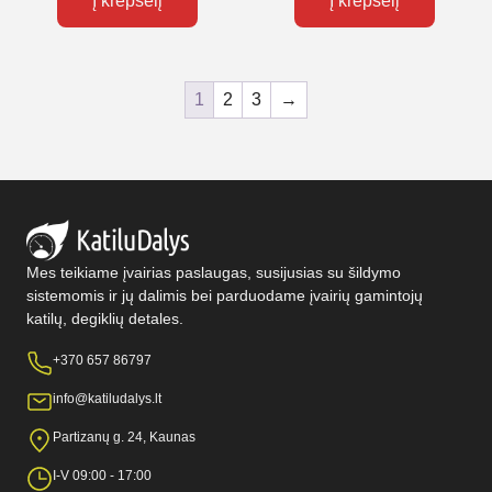
Į krepšelį
Į krepšelį
1
2
3
→
Mes teikiame įvairias paslaugas, susijusias su šildymo
sistemomis ir jų dalimis bei parduodame įvairių gamintojų
katilų, degiklių detales.
+370 657 86797
info@katiludalys.lt
Partizanų g. 24, Kaunas
I-V 09:00 - 17:00