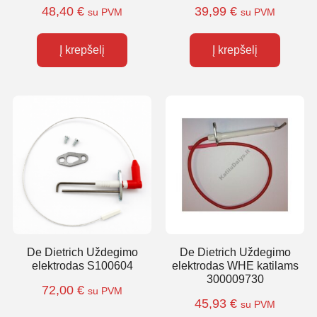
48,40
€
39,99
€
su PVM
su PVM
Į krepšelį
Į krepšelį
De Dietrich Uždegimo
De Dietrich Uždegimo
elektrodas S100604
elektrodas WHE katilams
300009730
72,00
€
su PVM
45,93
€
su PVM