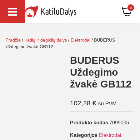
0
Pradžia
/
Katilų ir degiklių dalys
/
Elektrodai
/ BUDERUS
Uždegimo žvakė GB112
BUDERUS
Uždegimo
žvakė GB112
102,28
€
su PVM
Produkto kodas
7099006
Kategorijos
Elektrodai
,