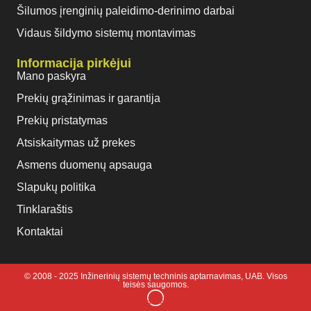
Šilumos įrenginių paleidimo-derinimo darbai
Vidaus šildymo sistemų montavimas
Informacija pirkėjui
Mano paskyra
Prekių grąžinimas ir garantija
Prekių pristatymas
Atsiskaitymas už prekes
Asmens duomenų apsauga
Slapukų politika
Tinklaraštis
Kontaktai
© 2008 - 2025 Inžinerinių sistemų techninis aptarnavimas, UAB. Visos
teisės saugomos.