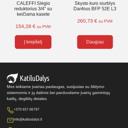
CALEFFI Slėgio
Skysto kuro siurblys
reduktorius 3/4″ su
Danfoss BFP 52E L3
keičiama kasete
260,73
€
su PVM
154,28
€
su PVM
Į krepšelį
Daugiau
Mes teikiame įvairias paslaugas, susijusias su šildymo
sistemomis ir jų dalimis bei parduodame įvairių gamintojų
katilų, degiklių detales.
+370 657 86797
info@katiludalys.lt