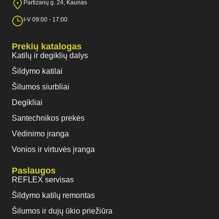
Partizanų g. 24, Kaunas
I-V 09:00 - 17:00
Prekių katalogas
Katilų ir degiklių dalys
Šildymo katilai
Šilumos siurbliai
Degikliai
Santechnikos prekės
Vėdinimo įranga
Vonios ir virtuvės įranga
Paslaugos
REFLEX servisas
Šildymo katilų remontas
Šilumos ir dujų ūkio priežiūra