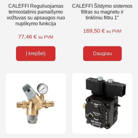
CALEFFI Reguliuojamas
CALEFFI Šildymo sistemos
termostatinis pamaišymo
filtras su magnetu ir
vožtuvas su apsaugos nuo
tinkliniu filtru 1″
nuplikymo funkcija
169,50
€
su PVM
77,46
€
su PVM
Į krepšelį
Daugiau