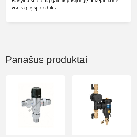
Rašyti atsiliepimą gali tik prisijungę pirkėjai, kurie
yra įsigiję šį produktą.
Panašūs produktai