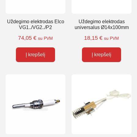
Uždegimo elektrodas Elco
Uždegimo elektrodas
VG1../VG2../P2
universalus Ø14x100mm
74,05
€
18,15
€
su PVM
su PVM
Į krepšelį
Į krepšelį