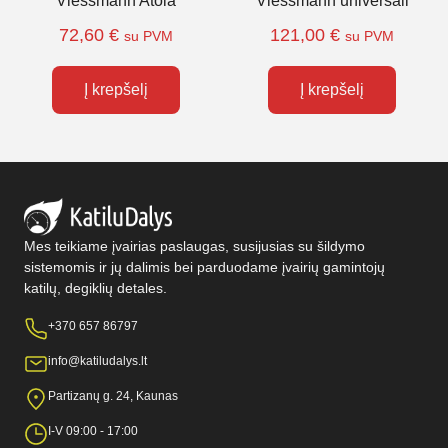
Viessmann Atola
Viessmann universali
72,60
€
121,00
€
su PVM
su PVM
Į krepšelį
Į krepšelį
Mes teikiame įvairias paslaugas, susijusias su šildymo
sistemomis ir jų dalimis bei parduodame įvairių gamintojų
katilų, degiklių detales.
+370 657 86797
info@katiludalys.lt
Partizanų g. 24, Kaunas
I-V 09:00 - 17:00