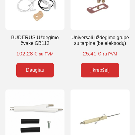
BUDERUS Uždegimo
Universali uždegimo grupė
žvakė GB112
su tarpine (be elektrodų)
102,28
€
25,41
€
su PVM
su PVM
Daugiau
Į krepšelį