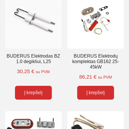
BUDERUS Elektrodas BZ
BUDERUS Elektrodų
1.0 degikliui, L25
komplektas GB162 25-
45kW
30,25
€
su PVM
86,21
€
su PVM
Į krepšelį
Į krepšelį