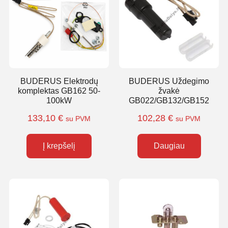
BUDERUS Elektrodų
BUDERUS Uždegimo
komplektas GB162 50-
žvakė
100kW
GB022/GB132/GB152
133,10
€
102,28
€
su PVM
su PVM
Į krepšelį
Daugiau