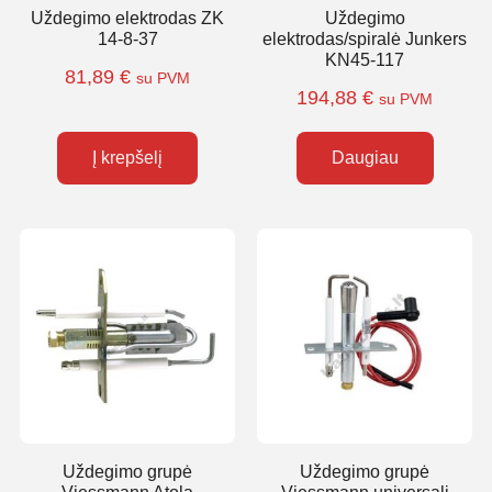
Uždegimo elektrodas ZK
Uždegimo
14-8-37
elektrodas/spiralė Junkers
KN45-117
81,89
€
su PVM
194,88
€
su PVM
Į krepšelį
Daugiau
Uždegimo grupė
Uždegimo grupė