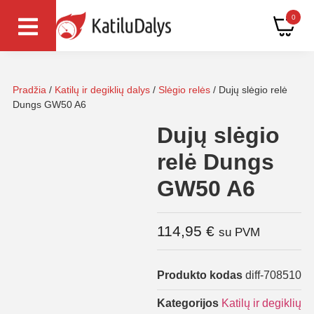
0
Pradžia
/
Katilų ir degiklių dalys
/
Slėgio relės
/ Dujų slėgio relė
Dungs GW50 A6
Dujų slėgio
relė Dungs
GW50 A6
114,95
€
su PVM
Produkto kodas
diff-708510
Kategorijos
Katilų ir degiklių