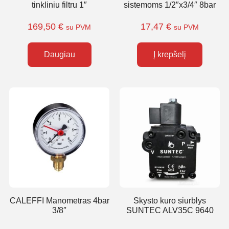
tinkliniu filtru 1″
sistemoms 1/2″x3/4″ 8bar
169,50
€
17,47
€
su PVM
su PVM
Daugiau
Į krepšelį
CALEFFI Manometras 4bar
Skysto kuro siurblys
3/8″
SUNTEC ALV35C 9640