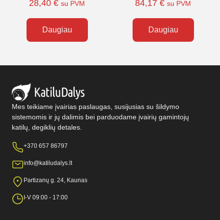
28,40
€
84,17
€
su PVM
su PVM
Daugiau
Daugiau
Mes teikiame įvairias paslaugas, susijusias su šildymo
sistemomis ir jų dalimis bei parduodame įvairių gamintojų
katilų, degiklių detales.
+370 657 86797
info@katiludalys.lt
Partizanų g. 24, Kaunas
I-V 09:00 - 17:00