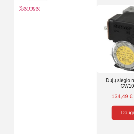
See more
Dujų slėgio 
GW10
134,49
€
Daug