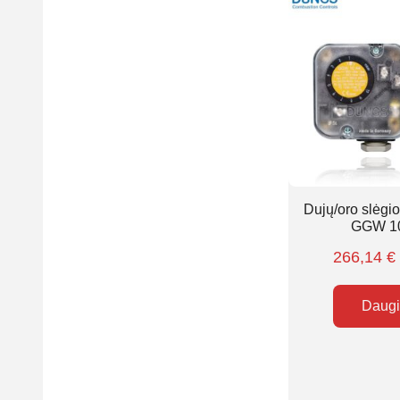
Dujų/oro slėgi
GGW 1
266,14
€
Daug