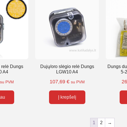
o relė Dungs
Dujų/oro slėgio relė Dungs
Dungs duj
0 A4
LGW10 A4
5-
107,69
€
2
su PVM
su PVM
iau
Į krepšelį
1
2
→