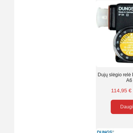
Dujų slėgio rel
A6
114,95
€
Daug