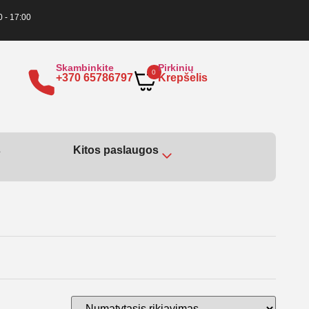
0 - 17:00
Skambinkite
Pirkinių
0
+370 65786797
Krepšelis
s
Kitos paslaugos