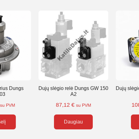
orius Dungs
Dujų slėgio relė Dungs GW 150
Dujų slėg
03
A2
87,12
€
10
su PVM
su PVM
šelį
Daugiau