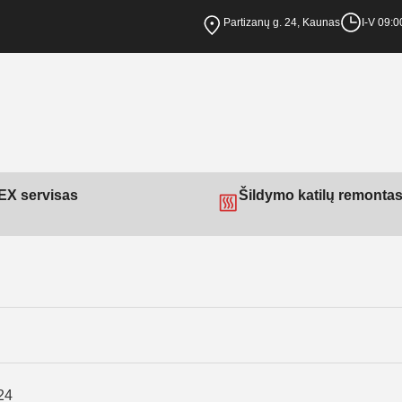
Partizanų g. 24, Kaunas
I-V 09:0
X servisas
Šildymo katilų remonta
24