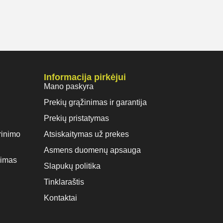
Informacija pirkėjui
Mano paskyra
Prekių grąžinimas ir garantija
Prekių pristatymas
rinimo
Atsiskaitymas už prekes
Asmens duomenų apsauga
vimas
Slapukų politika
Tinklaraštis
Kontaktai