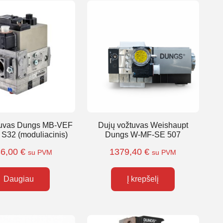
tuvas Dungs MB-VEF
Dujų vožtuvas Weishaupt
 S32 (moduliacinis)
Dungs W-MF-SE 507
36,00
€
1379,40
€
su PVM
su PVM
Daugiau
Į krepšelį