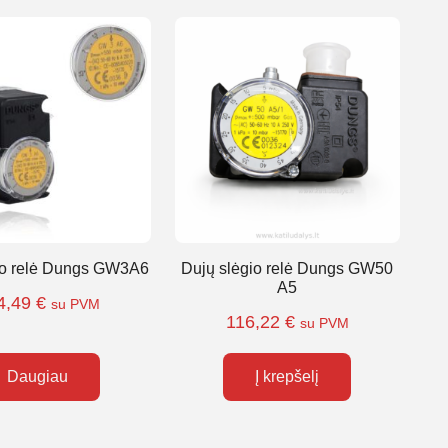
io relė Dungs GW3A6
Dujų slėgio relė Dungs GW50
A5
4,49
€
su PVM
116,22
€
su PVM
Daugiau
Į krepšelį