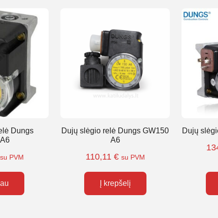
relė Dungs
Dujų slėgio relė Dungs GW150
Dujų slėg
A6
A6
13
110,11
€
su PVM
su PVM
iau
Į krepšelį