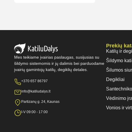
Prekių ka
Katilų ir deg
Mes teikiame įvairias paslaugas, susijusias su
Šildymo kati
šildymo sistemomis ir jų dalimis bei parduodame
įvairių gamintojų katilų, degiklių detales.
Šilumos siur
Degikliai
+370 657 86797
Santechniko
info@katiludalys.lt
Vėdinimo įr
Partizanų g. 24, Kaunas
Vonios ir vi
I-V 09:00 - 17:00