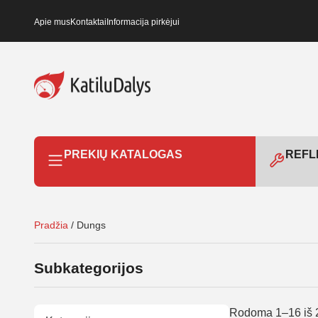
Apie mus
Kontaktai
Informacija pirkėjui
PREKIŲ KATALOGAS
REFLE
Pradžia
/ Dungs
Subkategorijos
Rodoma 1–16 iš 