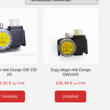
io relė Dungs GW 150
Dujų slėgio relė Dungs
A5
GW10A5
8,30
€
106,48
€
su PVM
su PVM
Į krepšelį
Į krepšelį