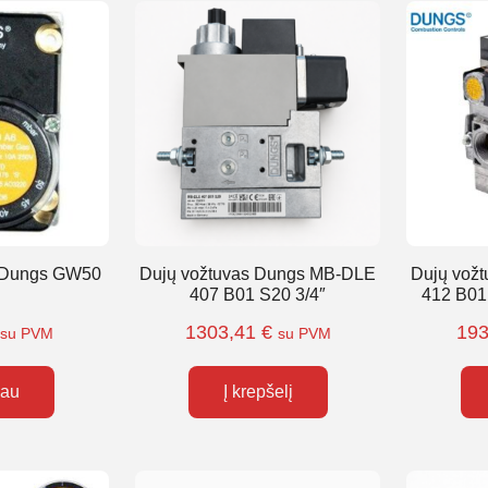
ė Dungs GW50
Dujų vožtuvas Dungs MB-DLE
Dujų vož
407 B01 S20 3/4″
412 B01
1303,41
€
19
su PVM
su PVM
iau
Į krepšelį