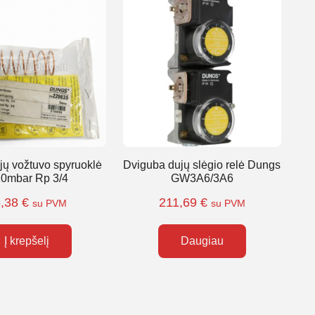
ų vožtuvo spyruoklė
Dviguba dujų slėgio relė Dungs
20mbar Rp 3/4
GW3A6/3A6
6,38
€
211,69
€
su PVM
su PVM
Į krepšelį
Daugiau