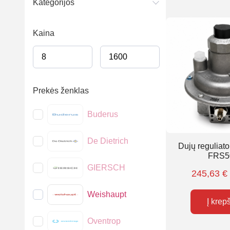
Kategorijos
Kaina
Prekės ženklas
Buderus
De Dietrich
Dujų reguliat
FRS5
GIERSCH
245,63
€
Weishaupt
Į krep
Oventrop