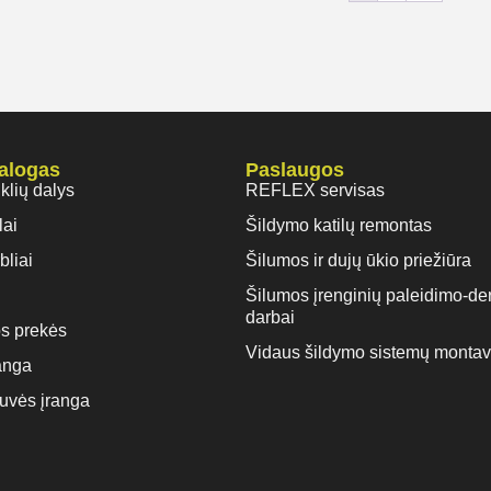
talogas
Paslaugos
iklių dalys
REFLEX servisas
lai
Šildymo katilų remontas
bliai
Šilumos ir dujų ūkio priežiūra
Šilumos įrenginių paleidimo-de
darbai
s prekės
Vidaus šildymo sistemų monta
anga
rtuvės įranga