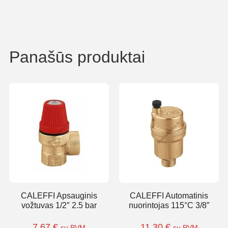
Panašūs produktai
CALEFFI Apsauginis
CALEFFI Automatinis
vožtuvas 1/2″ 2.5 bar
nuorintojas 115°C 3/8″
7,67
€
11,30
€
su PVM
su PVM