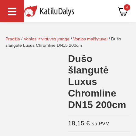
0
Pradžia
/
Vonios ir virtuvės įranga
/
Vonios maišytuvai
/ Dušo
šlangutė Luxus Chromline DN15 200cm
Dušo
šlangutė
Luxus
Chromline
DN15 200cm
18,15
€
su PVM