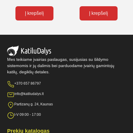
Į krepšelį
Į krepšelį
Mes teikiame įvairias paslaugas, susijusias su šildymo
sistemomis ir jų dalimis bei parduodame įvairių gamintojų
katilų, degiklių detales.
+370 657 86797
info@katiludalys.lt
Partizanų g. 24, Kaunas
I-V 09:00 - 17:00
Prekių katalogas