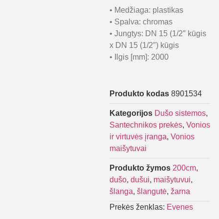
• Medžiaga: plastikas
• Spalva: chromas
• Jungtys: DN 15 (1/2″ kūgis
x DN 15 (1/2″) kūgis
• Ilgis [mm]: 2000
Produkto kodas
8901534
Kategorijos
Dušo sistemos
,
Santechnikos prekės
,
Vonios
ir virtuvės įranga
,
Vonios
maišytuvai
Produkto žymos
200cm
,
dušo
,
dušui
,
maišytuvui
,
šlanga
,
šlangutė
,
žarna
Prekės ženklas:
Evenes