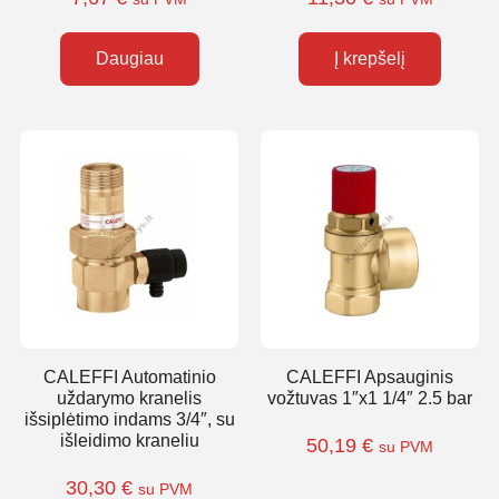
Daugiau
Į krepšelį
CALEFFI Automatinio
CALEFFI Apsauginis
uždarymo kranelis
vožtuvas 1″x1 1/4″ 2.5 bar
išsiplėtimo indams 3/4″, su
išleidimo kraneliu
50,19
€
su PVM
30,30
€
su PVM