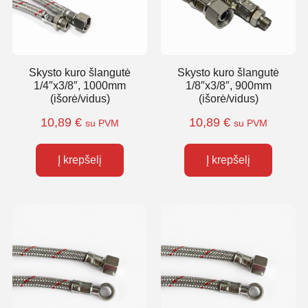
Skysto kuro šlangutė
Skysto kuro šlangutė
1/4″x3/8″, 1000mm
1/8″x3/8″, 900mm
(išorė/vidus)
(išorė/vidus)
10,89
€
10,89
€
su PVM
su PVM
Į krepšelį
Į krepšelį