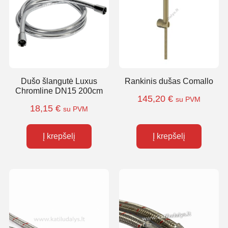
Dušo šlangutė Luxus
Rankinis dušas Comallo
Chromline DN15 200cm
145,20
€
su PVM
18,15
€
su PVM
Į krepšelį
Į krepšelį