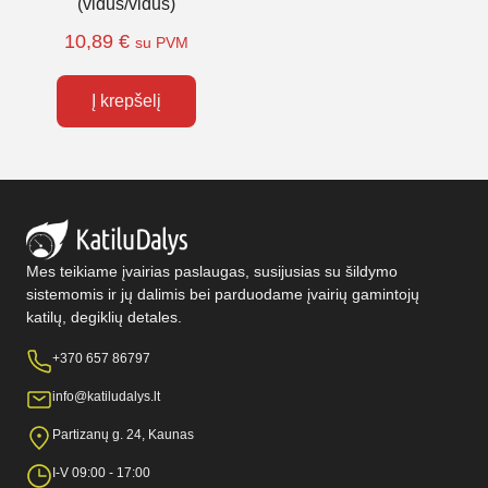
(vidus/vidus)
10,89
€
su PVM
Į krepšelį
Mes teikiame įvairias paslaugas, susijusias su šildymo
sistemomis ir jų dalimis bei parduodame įvairių gamintojų
katilų, degiklių detales.
+370 657 86797
info@katiludalys.lt
Partizanų g. 24, Kaunas
I-V 09:00 - 17:00