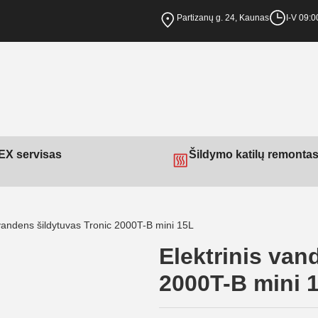
Partizanų g. 24, Kaunas
I-V 09:0
X servisas
Šildymo katilų remonta
 vandens šildytuvas Tronic 2000T-B mini 15L
Elektrinis van
2000T-B mini 