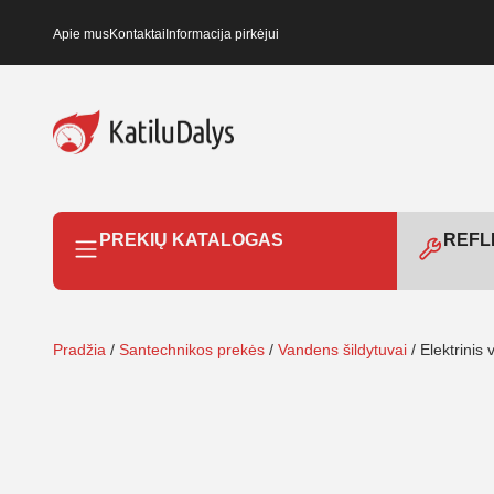
Apie mus
Kontaktai
Informacija pirkėjui
PREKIŲ KATALOGAS
REFLE
Pradžia
/
Santechnikos prekės
/
Vandens šildytuvai
/ Elektrinis