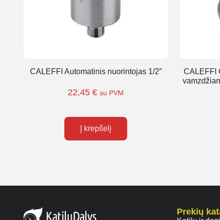
CALEFFI Automatinis nuorintojas 1/2″
CALEFFI O
vamzdžiam
22,45
€
su PVM
Į krepšelį
Prekių ka