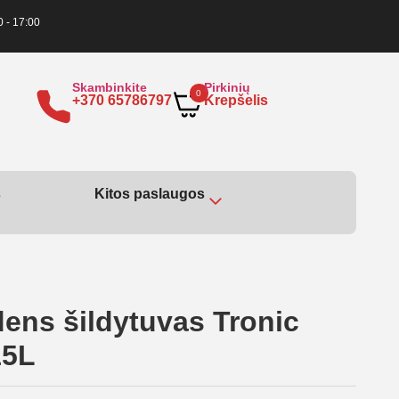
0 - 17:00
Skambinkite
Pirkinių
0
+370 65786797
Krepšelis
s
Kitos paslaugos
dens šildytuvas Tronic
15L