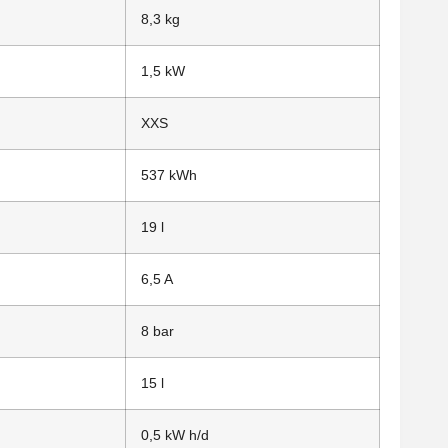
8,3 kg
1,5 kW
XXS
537 kWh
19 l
6,5 A
8 bar
15 l
0,5 kW h/d