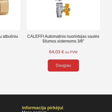
u atbuliniu
CALEFFI Automatinis nuorintojas saulės
šilumos sistemoms 3/8″
64,03
€
su PVM
Daugiau
Informacija pirkėjui