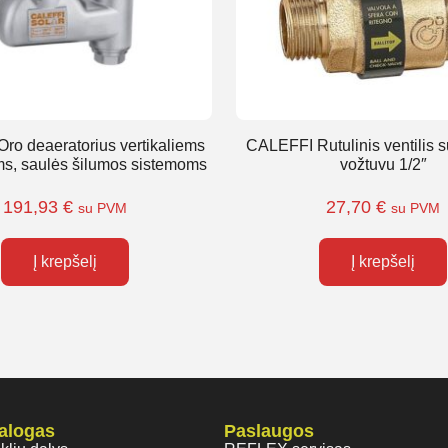
ro deaeratorius vertikaliems
CALEFFI Rutulinis ventilis s
s, saulės šilumos sistemoms
vožtuvu 1/2″
191,93
€
27,70
€
su PVM
su PVM
Į krepšelį
Į krepšelį
talogas
Paslaugos