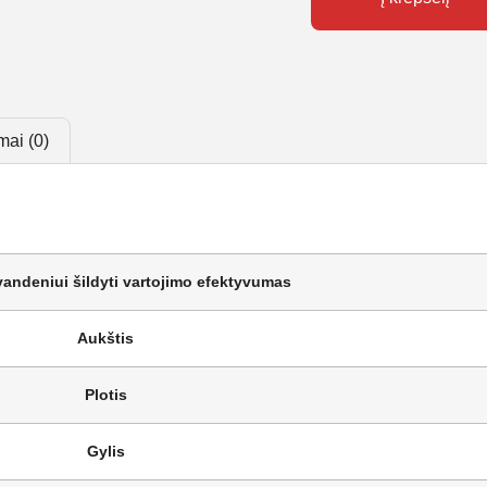
mai (0)
vandeniui šildyti vartojimo efektyvumas
Aukštis
Plotis
Gylis