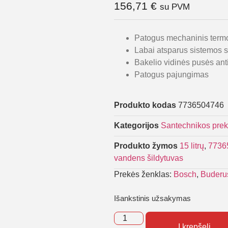
156,71
€
su PVM
Patogus mechaninis term
Labai atsparus sistemos 
Bakelio vidinės pusės ant
Patogus pajungimas
Produkto kodas
7736504746
Kategorijos
Santechnikos pre
Produkto žymos
15 litrų
,
7736
vandens šildytuvas
Prekės ženklas:
Bosch
,
Buderu
Išankstinis užsakymas
Į krepšelį