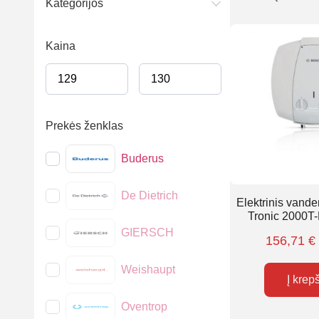
Kategorijos
Kaina
Prekės ženklas
Buderus
De Dietrich
Elektrinis vande
Tronic 2000T-
GIERSCH
156,71
€
Weishaupt
Į krep
Oventrop