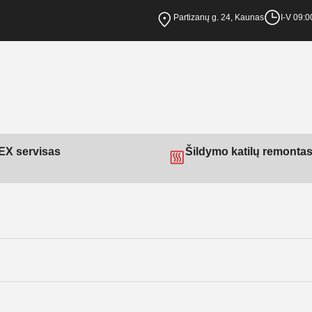
Partizanų g. 24, Kaunas
I-V 09:0
X servisas
Šildymo katilų remonta