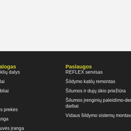
talogas
Paslaugos
iklių dalys
REFLEX servisas
lai
Šildymo katilų remontas
bliai
Šilumos ir dujų ūkio priežiūra
Šilumos įrenginių paleidimo-de
darbai
s prekės
Vidaus šildymo sistemų monta
anga
rtuvės įranga