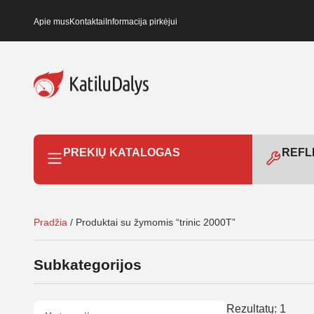
Apie mus
Kontaktai
Informacija pirkėjui
PREKIŲ KATALOGAS
REFLE
Pradžia
/ Produktai su žymomis “trinic 2000T”
Subkategorijos
Rezultatų: 1