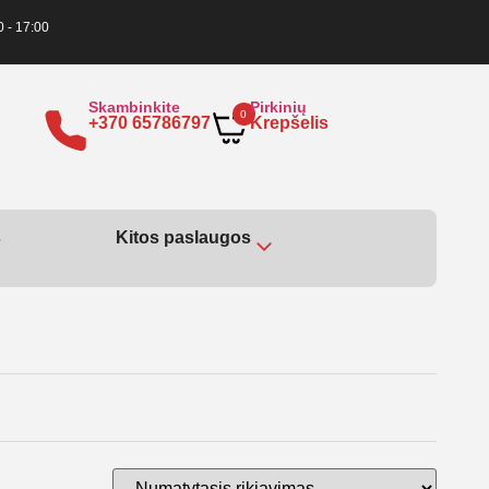
0 - 17:00
Skambinkite
Pirkinių
0
+370 65786797
Krepšelis
s
Kitos paslaugos