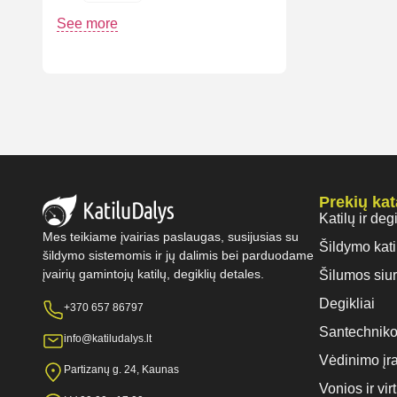
See more
Prekių ka
Katilų ir deg
Mes teikiame įvairias paslaugas, susijusias su
Šildymo kati
šildymo sistemomis ir jų dalimis bei parduodame
įvairių gamintojų katilų, degiklių detales.
Šilumos siur
Degikliai
+370 657 86797
Santechniko
info@katiludalys.lt
Vėdinimo įr
Partizanų g. 24, Kaunas
Vonios ir vi