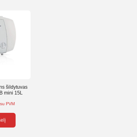
ns šildytuvas
B mini 15L
su PVM
šelį