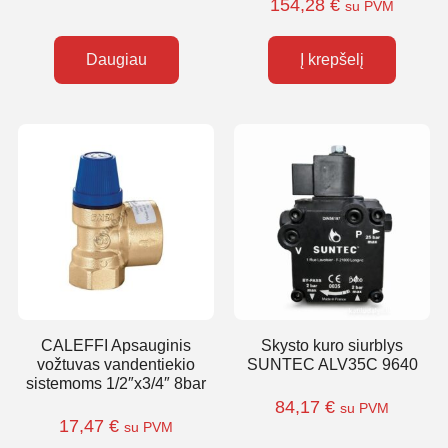
154,28
€
su PVM
Daugiau
Į krepšelį
CALEFFI Apsauginis
Skysto kuro siurblys
vožtuvas vandentiekio
SUNTEC ALV35C 9640
sistemoms 1/2″x3/4″ 8bar
84,17
€
su PVM
17,47
€
su PVM