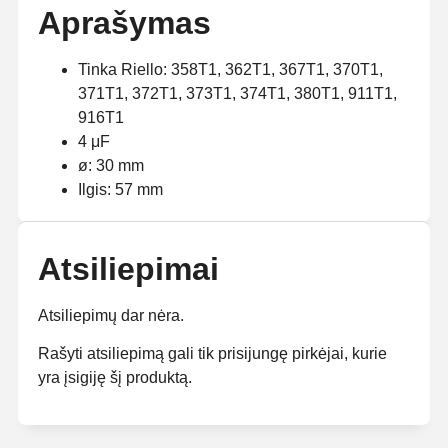
Aprašymas
Tinka Riello: 358T1, 362T1, 367T1, 370T1,
371T1, 372T1, 373T1, 374T1, 380T1, 911T1,
916T1
4 μF
ø: 30 mm
Ilgis: 57 mm
Atsiliepimai
Atsiliepimų dar nėra.
Rašyti atsiliepimą gali tik prisijungę pirkėjai, kurie
yra įsigiję šį produktą.