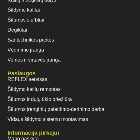
Šildymo katilai
Šilumos siurbliai
Degikliai
Santechnikos prekės
Vėdinimo įranga
Vonios ir virtuvės įranga
Paslaugos
REFLEX servisas
Šildymo katilų remontas
Šilumos ir dujų ūkio priežiūra
Šilumos įrenginių paleidimo-derinimo darbai
Vidaus šildymo sistemų montavimas
Informacija pirkėjui
Mano paskyra