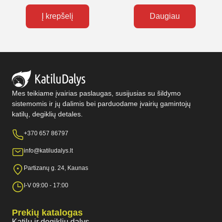
Į krepšelį
Daugiau
Mes teikiame įvairias paslaugas, susijusias su šildymo
sistemomis ir jų dalimis bei parduodame įvairių gamintojų
katilų, degiklių detales.
+370 657 86797
info@katiludalys.lt
Partizanų g. 24, Kaunas
I-V 09:00 - 17:00
Prekių katalogas
Katilų ir degiklių dalys