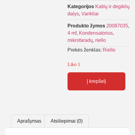
Kategorijos
Katilų ir degiklių
dalys
,
Varikliai
Produkto žymos
20087035
,
4 mf
,
Kondensatorius
,
mikrofaradų
,
riello
Prekės ženklas:
Riello
Liko 1
Į krepšelį
Aprašymas
Atsiliepimai (0)