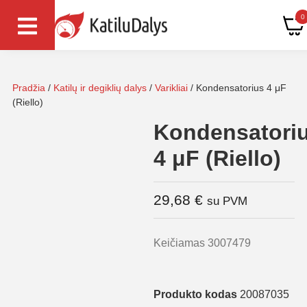
0
Pradžia
/
Katilų ir degiklių dalys
/
Varikliai
/ Kondensatorius 4 μF
(Riello)
Kondensatori
4 μF (Riello)
29,68
€
su PVM
Keičiamas 3007479
Produkto kodas
20087035