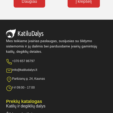
Daugiau
Į krepšelį
Mes teikiame įvairias paslaugas, susijusias su šildymo
sistemomis ir jų dalimis bei parduodame įvairių gamintojų
katilų, degiklių detales.
+370 657 86797
info@katiludalys.lt
Partizanų g. 24, Kaunas
I-V 09:00 - 17:00
Prekių katalogas
Katilų ir degiklių dalys