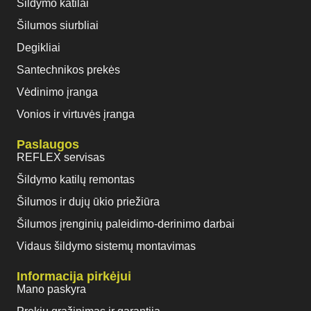
Šildymo katilai
Šilumos siurbliai
Degikliai
Santechnikos prekės
Vėdinimo įranga
Vonios ir virtuvės įranga
Paslaugos
REFLEX servisas
Šildymo katilų remontas
Šilumos ir dujų ūkio priežiūra
Šilumos įrenginių paleidimo-derinimo darbai
Vidaus šildymo sistemų montavimas
Informacija pirkėjui
Mano paskyra