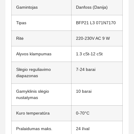
Gamintojas
Danfoss (Danija)
Tipas
BFP21 L3 071N7170
Ritė
220-230V AC 9 W
Alyvos klampumas
1.3 cSt-12 cSt
Slėgio reguliavimo
7-24 barai
diapazonas
Gamyklinis slėgio
10 barai
nustatymas
Kuro temperatūra
0-70°C
Pralaidumas maks.
24 l/val