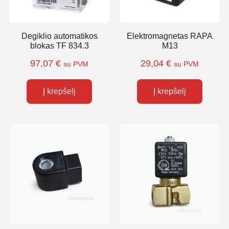
Degiklio automatikos
Elektromagnetas RAPA
blokas TF 834.3
M13
97,07
€
29,04
€
su PVM
su PVM
Į krepšelį
Į krepšelį