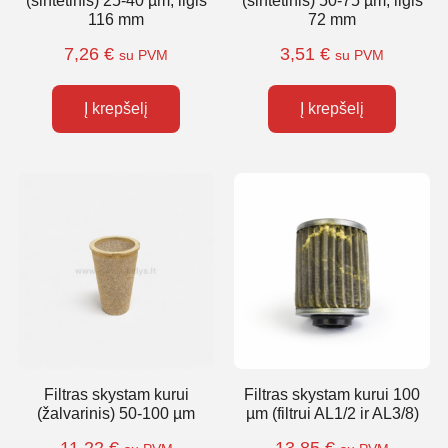
(sintetinis) 25-40 µm, ilgis
(sintetinis) 50-75 µm, ilgis
116 mm
72 mm
7,26
€
3,51
€
su PVM
su PVM
Į krepšelį
Į krepšelį
Filtras skystam kurui
Filtras skystam kurui 100
(žalvarinis) 50-100 µm
µm (filtrui AL1/2 ir AL3/8)