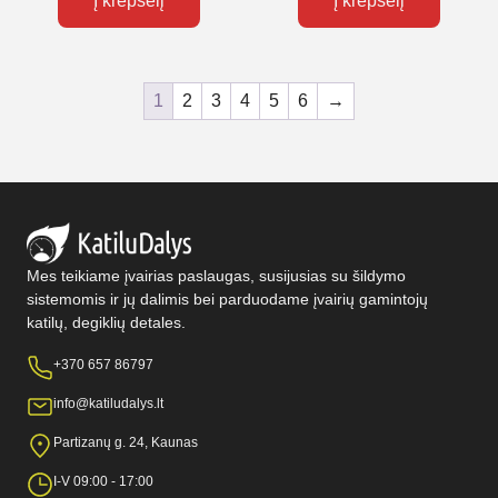
Į krepšelį
Į krepšelį
1
2
3
4
5
6
→
Mes teikiame įvairias paslaugas, susijusias su šildymo
sistemomis ir jų dalimis bei parduodame įvairių gamintojų
katilų, degiklių detales.
+370 657 86797
info@katiludalys.lt
Partizanų g. 24, Kaunas
I-V 09:00 - 17:00