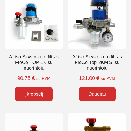
Afriso Skysto kuro filtras
Afriso Skysto kuro filtras
FloCo-TOP-1K su
FloCo-Top-2KM Si su
nuorintoju
nuorintoju
90,75
€
121,00
€
su PVM
su PVM
Į krepšelį
Daugiau