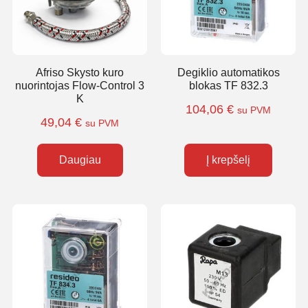
Afriso Skysto kuro
Degiklio automatikos
nuorintojas Flow-Control 3
blokas TF 832.3
K
104,06
€
su PVM
49,04
€
su PVM
Daugiau
Į krepšelį