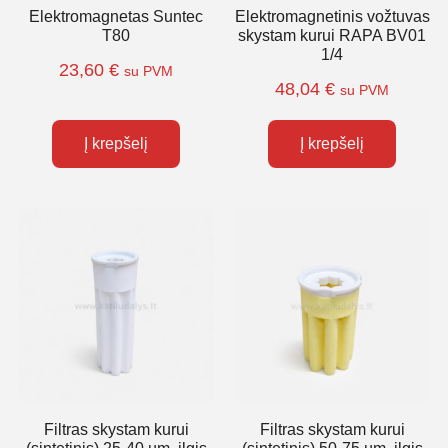
Elektromagnetas Suntec
Elektromagnetinis vožtuvas
T80
skystam kurui RAPA BV01
1/4
23,60
€
su PVM
48,04
€
su PVM
Į krepšelį
Į krepšelį
Filtras skystam kurui
Filtras skystam kurui